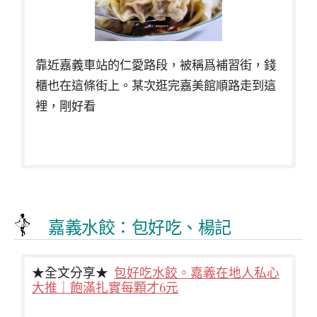
靠近嘉義車站的仁愛路段，被稱爲補習街，錢
櫃也在這條街上。某次逛完嘉美館順路走到這
裡，剛好看
嘉義水餃：包好吃、楊記
★全文分享★
包好吃水餃。嘉義在地人私心
大推｜飽滿扎實每顆才6元