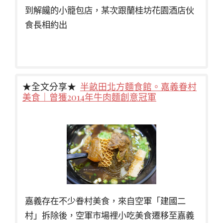
到解饞的小籠包店，某次跟蘭桂坊花園酒店伙
食長相約出
★全文分享★
半畝田北方麵食館。嘉義眷村
美食｜曾獲2014年牛肉麵創意冠軍
嘉義存在不少眷村美食，來自空軍「建國二
村」拆除後，空軍市場裡小吃美食遷移至嘉義