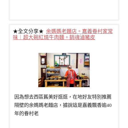
★全文分享★
余媽媽老麵店。嘉義眷村家常
味｜超大碗紅燒牛肉麵。銷魂滷豬皮
因為想去西區舊美好逛逛，在地好友特別推薦
隔壁的余媽媽老麵店，據說這是嘉義飄香逾40
年的眷村老