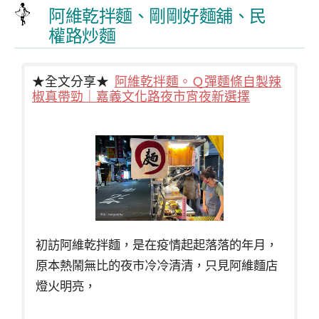
阿維乾拌麵、剛剛好麵舖、民
權路炒麵
★全文分享★
阿維乾拌麵。Ｑ彈麵條自製辣
椒真帶勁｜嘉義文化路夜市宵夜新選擇
初訪阿維乾拌麵，是在疫情起起落落的年月，
原本熱鬧無比的夜市冷冷清清，只見阿維麵店
燈火明亮，