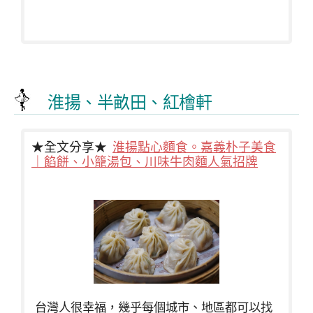
淮揚、半畝田、紅檜軒
★全文分享★
淮揚點心麵食。嘉義朴子美食
｜餡餅、小籠湯包、川味牛肉麵人氣招牌
台灣人很幸福，幾乎每個城市、地區都可以找