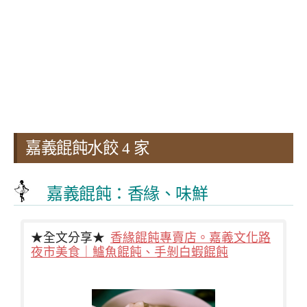
嘉義餛飩水餃 4 家
嘉義餛飩：香緣、味鮮
★全文分享★
香緣餛飩專賣店。嘉義文化路
夜市美食｜鱸魚餛飩、手剝白蝦餛飩