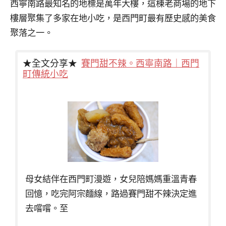
西寧南路最知名的地標是萬年大樓，這棟老商場的地下
樓層聚集了多家在地小吃，是西門町最有歷史感的美食
聚落之一。
★全文分享★
賽門甜不辣。西寧南路｜西門
町傳統小吃
母女結伴在西門町漫遊，女兒陪媽媽重溫青春
回憶，吃完阿宗麵線，路過賽門甜不辣決定進
去嚐嚐。至