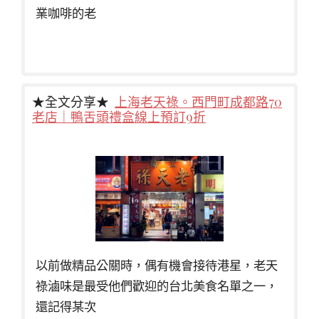
業咖啡的老
★全文分享★
上海老天祿。西門町成都路70
老店｜鴨舌頭禮盒線上預訂9折
以前做精品公關時，偶有機會接待港星，老天
祿滷味是最受他們歡迎的台北美食名單之一，
還記得某次