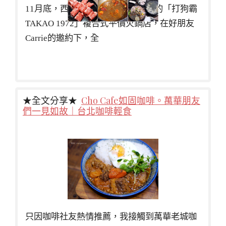
11月底，西門町新開一家名字很酷的「打狗霸
TAKAO 1972」複合式平價火鍋店，在好朋友
Carrie的邀約下，全
★全文分享★
Cho Cafe如固咖啡。萬華朋友
們一見如故｜台北咖啡輕食
只因咖啡社友熱情推薦，我接觸到萬華老城咖