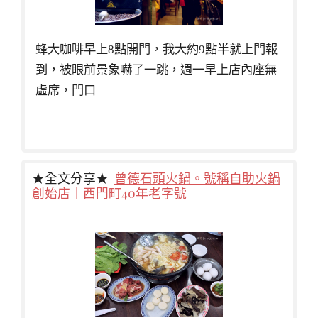
蜂大咖啡早上8點開門，我大約9點半就上門報
到，被眼前景象嚇了一跳，週一早上店內座無
虛席，門口
★全文分享★
曾德石頭火鍋。號稱自助火鍋
創始店｜西門町40年老字號