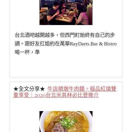
台北酒吧越開越多，但西門町始終有自己的步
調。跟好友扛姐約在萬華RayDarts.Bar & Bistro
喝一杯，準
★全文分享★
牛店精燉牛肉麵。極品紅燒雙
重享受｜2020台北米其林必比登推介