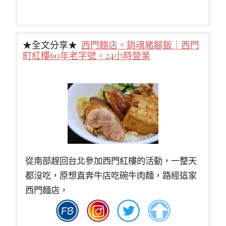
★全文分享★
西門麵店。銷魂豬腳飯｜西門
町紅樓60年老字號。24小時營業
從南部趕回台北參加西門紅樓的活動，一整天
都沒吃，原想直奔牛店吃碗牛肉麵，路經這家
西門麵店，