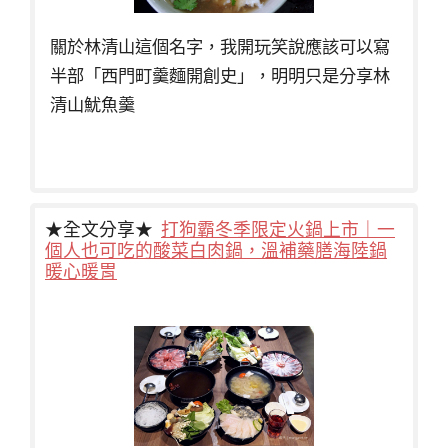
關於林清山這個名字，我開玩笑說應該可以寫
半部「西門町羹麵開創史」，明明只是分享林
清山魷魚羹
★全文分享★
打狗霸冬季限定火鍋上市｜一
個人也可吃的酸菜白肉鍋，溫補藥膳海陸鍋
暖心暖胃