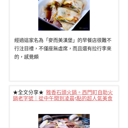
經過這家名為「麥而美漢堡」的早餐店很難不
行注目禮，不僅座無虛席，而且還有拉行李來
的，感覺頗
★全文分享★
雅香石頭火鍋。西門町自助火
鍋老字號｜從中午開到凌晨5點的超人氣美食