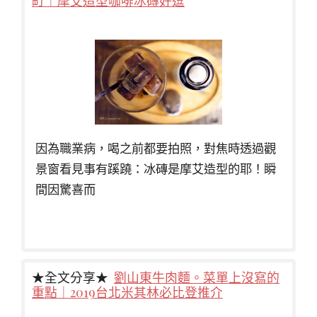
町｜摩艾造型咖啡冰磚好逗
因為職業病，喝之前都要拍照，對焦時透過觀
景窗看見事有蹊蹺：冰磚是摩艾造型的耶！瞬
間因驚喜而
★全文分享★
劉山東牛肉麵。菜單上沒寫的
重點｜2019台北米其林必比登推介