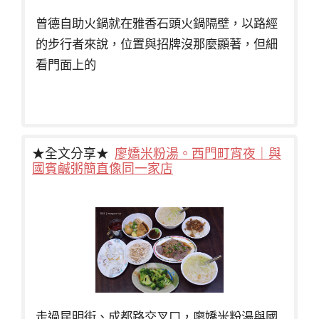
曾德自助火鍋就在雅香石頭火鍋隔壁，以路經
的步行者來說，位置與招牌沒那麼顯著，但細
看門面上的
★全文分享★
廖嬌米粉湯。西門町宵夜｜與
國賓鹹粥簡直像同一家店
走過昆明街、成都路交叉口，廖嬌米粉湯與國