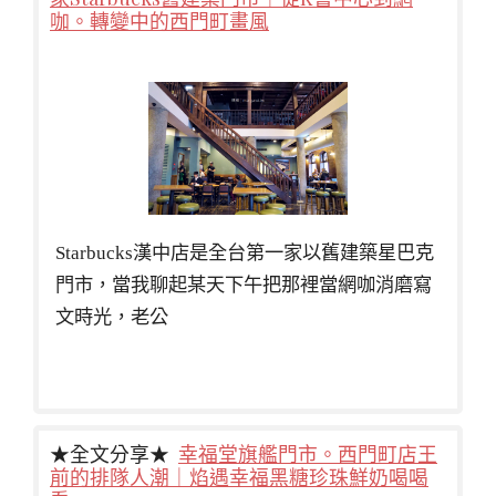
咖。轉變中的西門町畫風
Starbucks漢中店是全台第一家以舊建築星巴克
門市，當我聊起某天下午把那裡當網咖消磨寫
文時光，老公
★全文分享★
幸福堂旗艦門市。西門町店王
前的排隊人潮｜焰遇幸福黑糖珍珠鮮奶喝喝