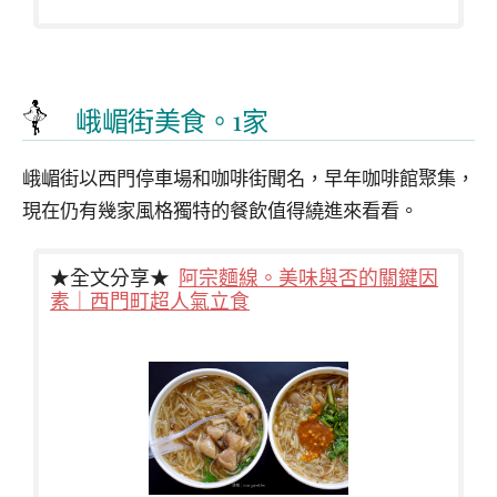
峨嵋街美食。1家
峨嵋街以西門停車場和咖啡街聞名，早年咖啡館聚集，
現在仍有幾家風格獨特的餐飲值得繞進來看看。
★全文分享★
阿宗麵線。美味與否的關鍵因
素｜西門町超人氣立食