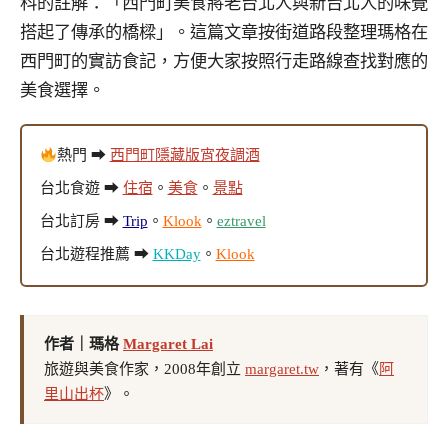
科的註解：「西門町美食將老台北人與新台北人的味覺
搭起了傳承的橋樑」。這篇文章按街道路段整理瑪格在
西門町的實訪食記，方便大家按照行走路線查找對應的
美食選擇。
熱門 ➡
西門町隱藏版宵夜調酒
台北食遊 ➡
住宿
。
美食
。
景點
台北訂房 ➡
Trip
。
Klook
。
eztravel
台北遊程推薦 ➡
KKDay
。
Klook
作者｜瑪格
Margaret Lai
旅遊與美食作家，2008年創立
margaret.tw
，著有《
阿
里山出杯
》。