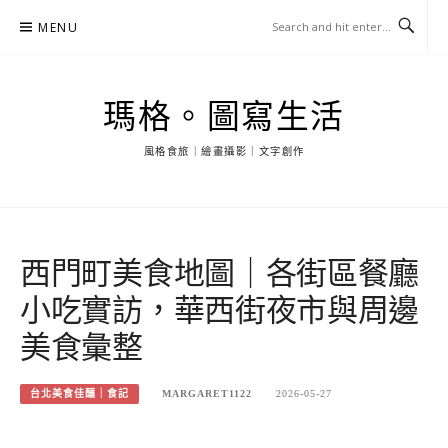
Skip
MENU
to
content
瑪格。圖寫生活
風格食旅｜繪畫攝影｜文字創作
西門町美食地圖｜各街區餐廳
小吃實訪，華西街夜市與周邊
美食彙整
台北美食佳釀｜食記
MARGARET1122
2026-05-27