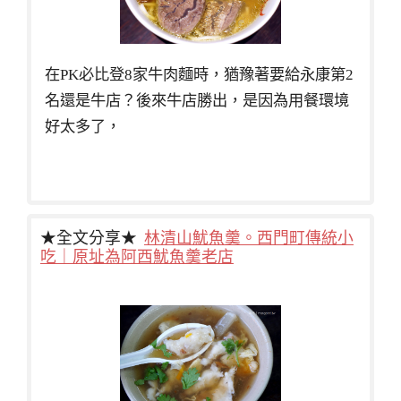
在PK必比登8家牛肉麵時，猶豫著要給永康第2
名還是牛店？後來牛店勝出，是因為用餐環境
好太多了，
★全文分享★
林清山魷魚羹。西門町傳統小
吃｜原址為阿西魷魚羹老店