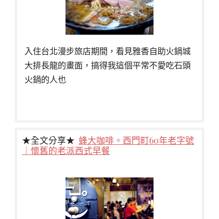
入住台北漫步旅店期間，看見雅香自助火鍋城
大排長龍的畫面，搞得我這個平常不愛吃石頭
火鍋的人也
★全文分享★
蜂大咖啡。西門町60年老字號
｜懷舊的老派西式早餐