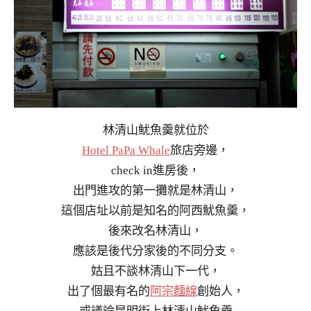
林清山魷魚羹就位於
Hotel PaPa Whale
旅店旁邊，
check in進房後，
出門進攻的第一攤就是林清山，
這個店址以前是知名的阿西魷魚羹，
後來改名林清山，
應該是後代分家後的不同分支。
姑且不談林清山下一代，
出了個最有名的
阿宗麵線
創始人，