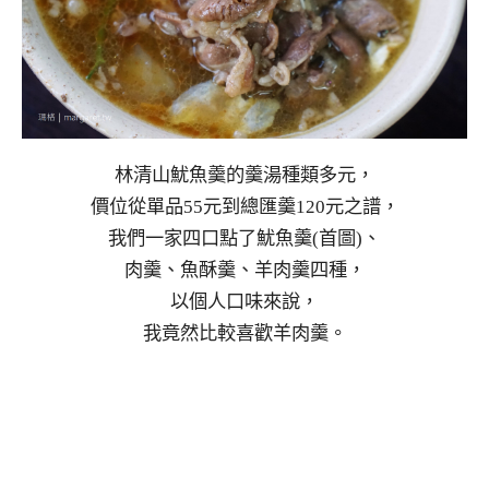
林清山魷魚羹的羹湯種類多元，
價位從單品55元到總匯羹120元之譜，
我們一家四口點了魷魚羹(首圖)、
肉羹、魚酥羹、羊肉羹四種，
以個人口味來說，
我竟然比較喜歡羊肉羹。