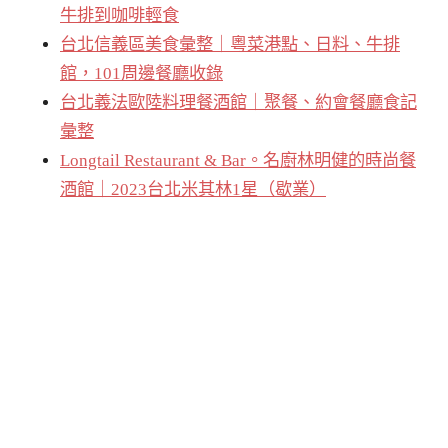
牛排到咖啡輕食
台北信義區美食彙整｜粵菜港點、日料、牛排
館，101周邊餐廳收錄
台北義法歐陸料理餐酒館｜聚餐、約會餐廳食記
彙整
Longtail Restaurant & Bar。名廚林明健的時尚餐
酒館｜2023台北米其林1星（歇業）