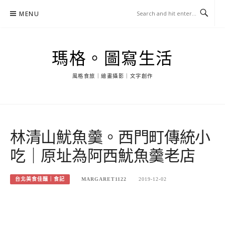
Skip
MENU
to
content
瑪格。圖寫生活
風格食旅｜繪畫攝影｜文字創作
林清山魷魚羹。西門町傳統小
吃｜原址為阿西魷魚羹老店
台北美食佳釀｜食記
MARGARET1122
2019-12-02