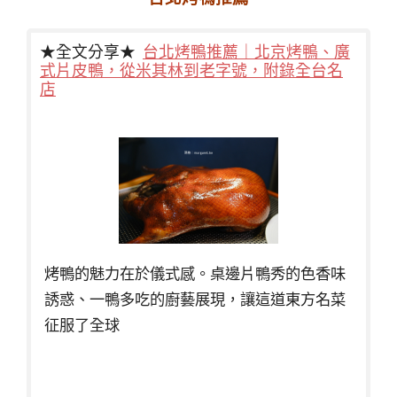
★全文分享★
台北烤鴨推薦｜北京烤鴨、廣
式片皮鴨，從米其林到老字號，附錄全台名
店
烤鴨的魅力在於儀式感。桌邊片鴨秀的色香味
誘惑、一鴨多吃的廚藝展現，讓這道東方名菜
征服了全球