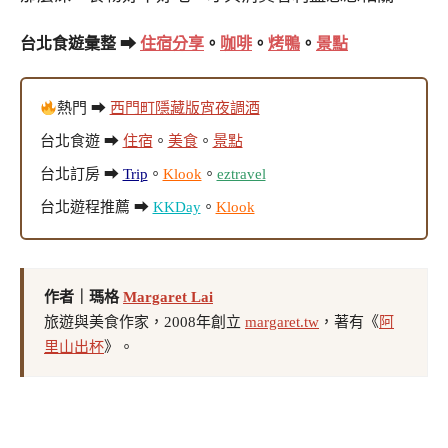
台北食遊彙整 ➡
住宿分享
。
咖啡
。
烤鴨
。
景點
熱門 ➡
西門町隱藏版宵夜調酒
台北食遊 ➡
住宿
。
美食
。
景點
台北訂房 ➡
Trip
。
Klook
。
eztravel
台北遊程推薦 ➡
KKDay
。
Klook
作者｜瑪格
Margaret Lai
旅遊與美食作家，2008年創立
margaret.tw
，著有《
阿
里山出杯
》。