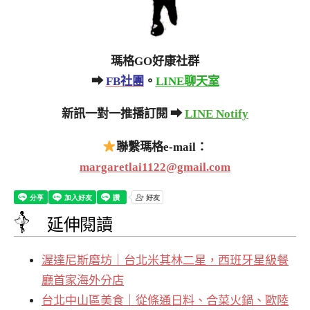
瑪格GO好康社群
➡
FB社團
。
LINE聊天室
新訊一對一推播訂閱 ➡
LINE Notify
聯繫瑪格e-mail：
margaretlai1122@gmail.com
延伸閱讀
渥達尼斯磨坊｜台北米其林二星，西班牙星級餐
廳首家海外分店
台北中山區美食｜從條通日料、合菜火鍋、歐陸