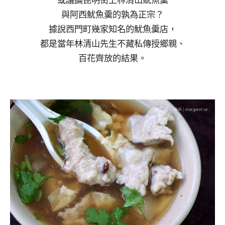
或議論昆明街上林清山魷魚羹
與阿西魷魚羹的孰為正宗？
據說西門町幾家知名的魷魚羹店，
都是當年林清山先生不藏私傳授鄉親、
百花齊放的結果。