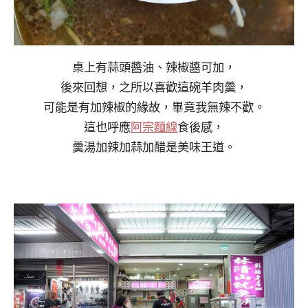
桌上有蒜頭醬油、辣椒醬可加，
後來回想，之所以喜歡這碗羊肉羹，
可能是有加辣椒的緣故，畢竟我無辣不歡。
這也呼應
阿宗麵線
食後感，
羹湯加辣加蒜加醋是美味王道。