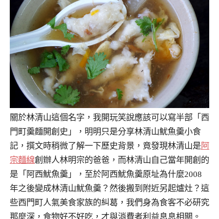
關於林清山這個名字，我開玩笑說應該可以寫半部「西
門町羹麵開創史」，明明只是分享林清山魷魚羹小食
記，撰文時稍微了解一下歷史背景，竟發現林清山是
阿
宗麵線
創辦人林明宗的爸爸，而林清山自己當年開創的
是「阿西魷魚羹」，至於阿西魷魚羹原址為什麼2008
年之後變成林清山魷魚羹？然後搬到附近另起爐灶？這
些西門町人氣美食家族的糾葛，我們身為食客不必研究
那麼深，食物好不好吃，才與消費者利益息息相關。