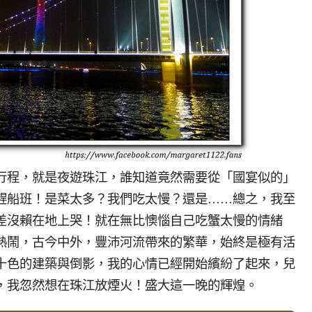
行程，就是夜遊珠江，誰知道竟然需要從「國宴似的」
趕船班！是菜太多？我們吃太慢？還是……總之，我至
差沒賴在地上哭！就在無比懊惱自己吃蟹太慢的情緒
熱鬧，古今中外，豐沛河流帶來的繁華，始終是極有活
十色的建築與倒影，我的心情已經開始繽紛了起來，兒
，我忽然想在珠江放煙火！盛大這一晚的輝煌。