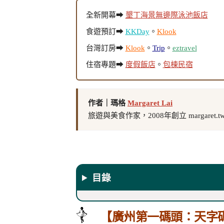
全新開幕➡
墾丁海景無邊際泳池飯店
食遊預訂➡
KKDay
。
Klook
台灣訂房➡
Klook
。
Trip
。
eztravel
住宿專題➡
度假飯店
。
包棟民宿
作者｜瑪格
Margaret Lai
旅遊與美食作家，2008年創立 margaret.
目錄
【廣州第一碼頭：天字