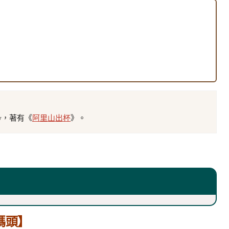
tw，著有《
阿里山出杯
》。
碼頭】