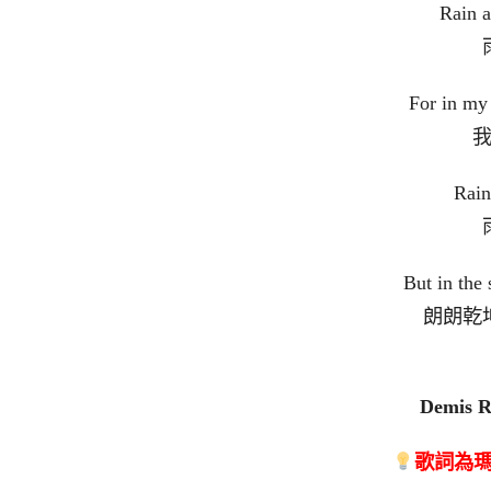
Rain a
For in my 
Rain
But in the
朗朗乾
Demis Ro
歌詞為