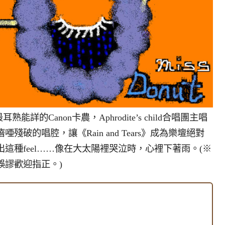
耳熟能詳的Canon卡農，Aphrodite’s child合唱團主唱
&瘖唖殘破的唱腔，讓《Rain and Tears》成為樂壇絕對
這種feel……像在大太陽裡哭泣時，心裡下著雨。(※
誤謬歡迎指正。)