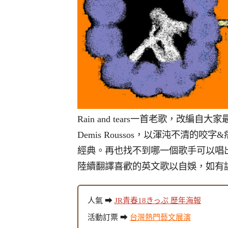
Rain and tears一首老歌，改編自大家最
Demis Roussos，以渾沌不清的咬字
經典。再也找不到哪一個歌手可以唱出
陸續翻譯喜歡的英文歌以自娛，如有
人氣 ➡
JR青春18きっぷ 歷年海報
活動訂票 ➡
台灣熱門藝文展演