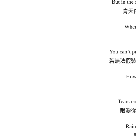
But in the
青天
When
You can’t pr
若無法假
How 
Tears c
眼淚
Rain