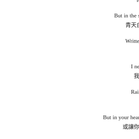
But in the
青天
Writt
I n
Rai
But in your hea
或讓