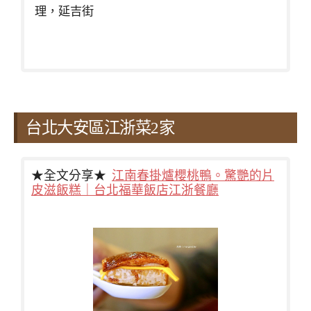
理，延吉街
台北大安區江浙菜2家
★全文分享★
江南春掛爐櫻桃鴨。驚艷的片
皮滋飯糕｜台北福華飯店江浙餐廳