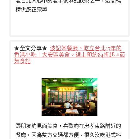
老台北人心中的老字號港式飲茶之一，這間標
榜供應正宗粵
★全文分享★
波記茶餐廳。屹立台北17年的
香港小吃｜大安區美食。線上預約84折起 #茹
茹食記
跟朋友約見面美食，喜歡約在忠孝東路附近的
餐廳，因為雙方交通都方便。很久沒吃港式料