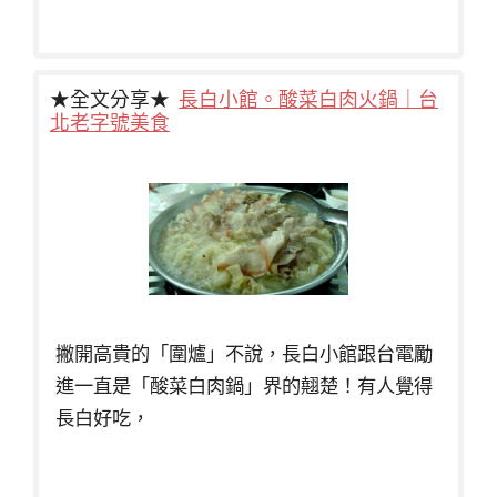
★全文分享★
長白小館。酸菜白肉火鍋｜台
北老字號美食
撇開高貴的「圍爐」不說，長白小館跟台電勵
進一直是「酸菜白肉鍋」界的翹楚！有人覺得
長白好吃，