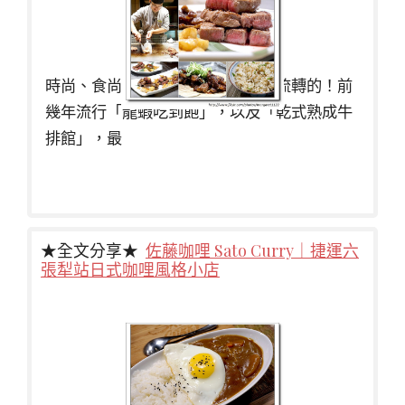
時尚、食尚，美食圈也是會風水輪流轉的！前
幾年流行「龍蝦吃到飽」，以及「乾式熟成牛
排館」，最
★全文分享★
佐藤咖哩 Sato Curry｜捷運六
張犁站日式咖哩風格小店