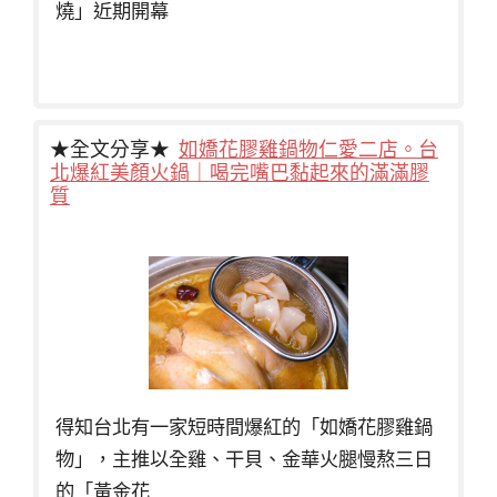
燒」近期開幕
★全文分享★
如嬌花膠雞鍋物仁愛二店。台
北爆紅美顏火鍋｜喝完嘴巴黏起來的滿滿膠
質
得知台北有一家短時間爆紅的「如嬌花膠雞鍋
物」，主推以全雞、干貝、金華火腿慢熬三日
的「黃金花