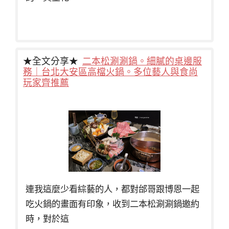
★全文分享★
二本松涮涮鍋。細膩的桌邊服
務｜台北大安區高檔火鍋。多位藝人與食尚
玩家齊推薦
連我這麼少看綜藝的人，都對邰哥跟博恩一起
吃火鍋的畫面有印象，收到二本松涮涮鍋邀約
時，對於這