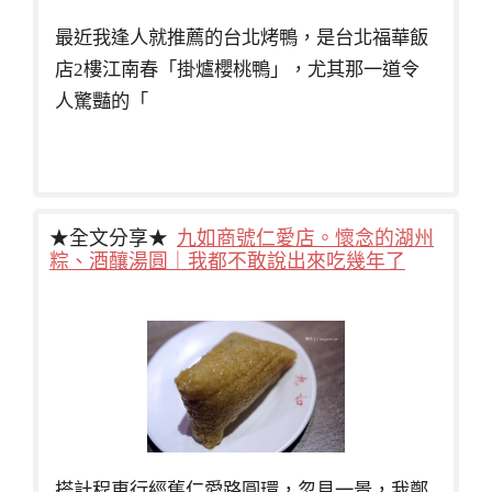
最近我逢人就推薦的台北烤鴨，是台北福華飯
店2樓江南春「掛爐櫻桃鴨」，尤其那一道令
人驚豔的「
★全文分享★
九如商號仁愛店。懷念的湖州
粽、酒釀湯圓｜我都不敢說出來吃幾年了
搭計程車行經舊仁愛路圓環，忽見一景，我鄭