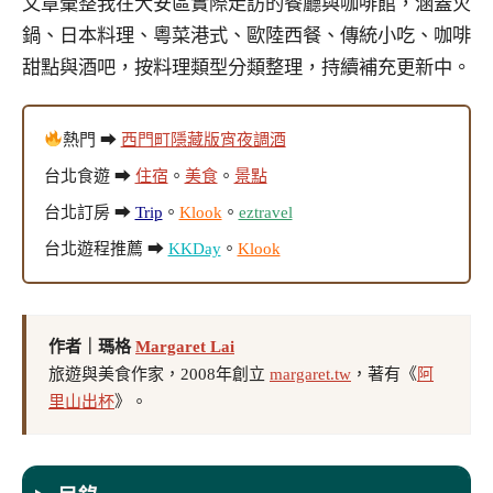
文章彙整我在大安區實際走訪的餐廳與咖啡館，涵蓋火
鍋、日本料理、粵菜港式、歐陸西餐、傳統小吃、咖啡
甜點與酒吧，按料理類型分類整理，持續補充更新中。
熱門 ➡
西門町隱藏版宵夜調酒
台北食遊 ➡
住宿
。
美食
。
景點
台北訂房 ➡
Trip
。
Klook
。
eztravel
台北遊程推薦 ➡
KKDay
。
Klook
作者｜瑪格
Margaret Lai
旅遊與美食作家，2008年創立
margaret.tw
，著有《
阿
里山出杯
》。