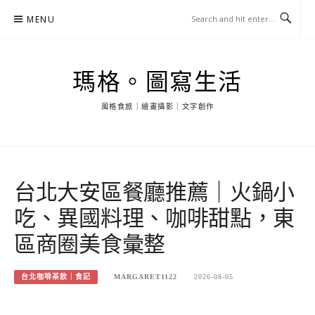
Skip
MENU
to
content
瑪格。圖寫生活
風格食旅｜繪畫攝影｜文字創作
台北大安區餐廳推薦｜火鍋小
吃、異國料理、咖啡甜點，東
區商圈美食彙整
台北咖啡茶飲｜食記
MARGARET1122
2026-08-05