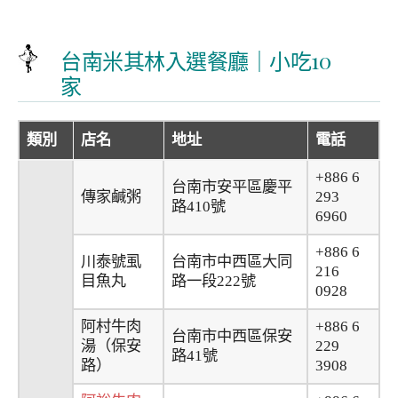
台南米其林入選餐廳｜小吃10
家
類別
店名
地址
電話
+886 6
台南市安平區慶平
傳家鹹粥
293
路410號
6960
+886 6
川泰號虱
台南市中西區大同
216
目魚丸
路一段222號
0928
阿村牛肉
+886 6
台南市中西區保安
湯（保安
229
路41號
路）
3908