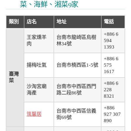
菜、海鮮、湘菜9家
類別
店名
地址
電話
+886 6
王家燻羊
台南市龍崎區烏樹
594
肉
林34號
1393
+886 6
揚梅吐氣
台南市楠西區1-5號
575
1617
臺灣
菜
+886 6
沙淘宮廟
台南市中西區西門
228
海產
路二段86號
8321
+886
台南市中西區信義
筑馨居
927 307
街69號
890