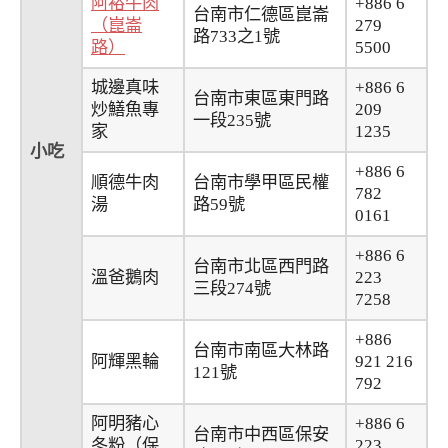
阿裕牛肉
+886 6
台南市仁德區崑崙
（崑崙
279
路733之1號
路）
5500
城邊真味
+886 6
台南市東區東門路
炒鱔魚專
209
一段235號
家
1235
小吃
+886 6
順德牛肉
台南市學甲區民權
782
湯
路59號
0161
+886 6
台南市北區西門路
溫爸鵝肉
223
三段274號
7258
+886
台南市南區大林路
阿輝黑輪
921 216
121號
792
阿明豬心
+886 6
台南市中西區保安
冬粉（保
223