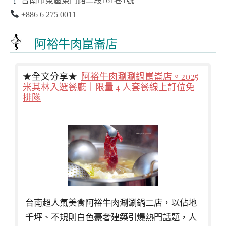
台南市東區東門路二段161巷1號
+886 6 275 0011
阿裕牛肉崑崙店
★全文分享★
阿裕牛肉涮涮鍋崑崙店。2025
米其林入選餐廳｜限量 4 人套餐線上訂位免
排隊
台南超人氣美食阿裕牛肉涮涮鍋二店，以佔地
千坪、不規則白色豪奢建築引爆熱門話題，人