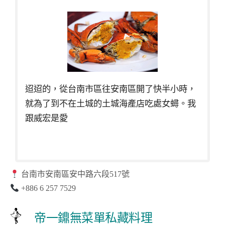
迢迢的，從台南市區往安南區開了快半小時，
就為了到不在土城的土城海產店吃處女蟳。我
跟威宏是愛
台南市安南區安中路六段517號
+886 6 257 7529
帝一鐤無菜單私藏料理