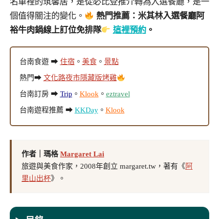
名單裡的筑馨居，是從必比登推介轉為入選餐廳，是一
個值得關注的變化。
熱門推薦：米其林入選餐廳阿
裕牛肉鍋線上訂位免排隊
這裡預約
。
台南食遊 ➡
住宿
。
美食
。
景點
熱門➡
文化路夜市隱藏版烤雞
台南訂房 ➡
Trip
。
Klook
。
eztravel
台南遊程推薦 ➡
KKDay
。
Klook
作者｜瑪格
Margaret Lai
旅遊與美食作家，2008年創立 margaret.tw，著有《
阿
里山出杯
》。