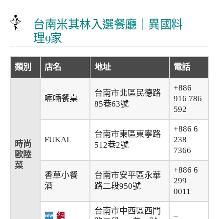
台南米其林入選餐廳｜異國料
理9家
類別
店名
地址
電話
+886
台南市北區民德路
啢啢餐桌
916 786
85巷63號
592
+886 6
台南市東區東寧路
FUKAI
238
時尚
512巷2號
7366
歐陸
菜
+886 6
香草小餐
台南市安平區永華
299
酒
路二段950號
0011
台南市中西區西門
網
–