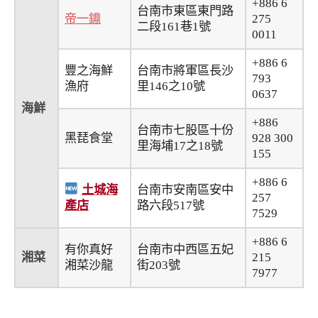
+886 6
台南市東區東門路
帝一鐤
275
二段161巷1號
0011
+886 6
豐之海鮮
台南市將軍區長沙
793
漁府
里146之10號
0637
海鮮
+886
台南市七股區十份
黑琵食堂
928 300
里海埔17之18號
155
+886 6
土城海
台南市安南區安中
257
產店
路六段517號
7529
+886 6
有你真好
台南市中西區五妃
湘菜
215
湘菜沙龍
街203號
7977