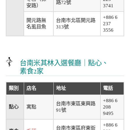
路72號
安路）
3741
+886 6
開元路無
台南市北區開元路
237
名虱目魚
313號
3556
台南米其林入選餐廳｜點心、
素食2家
類別
店名
地址
電話
+886 6
台南市東區東興路
點心
寓點
208
91號
9495
+886 6
台南市東區府東街