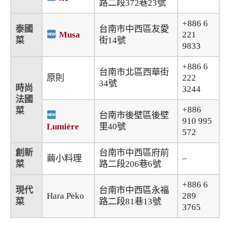
路二段372巷23號
+886 6
泰國
台南市中西區友愛
Musa
221
菜
街14號
9833
+886 6
台南市北區西華街
原則
222
34號
時尚
3244
法國
+886
菜
台南市後壁區後壁
910 995
Lumière
里40號
572
創新
台南市中西區府前
繭小料理
–
菜
路二段206巷6號
+886 6
現代
台南市中西區永福
Hara Peko
289
菜
路二段81巷13號
3765