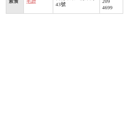
素食
毛蔬
209
43號
4699