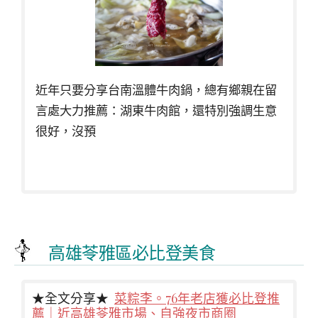
近年只要分享台南溫體牛肉鍋，總有鄉親在留
言處大力推薦：湖東牛肉館，還特別強調生意
很好，沒預
高雄苓雅區必比登美食
★全文分享★
菜粽李。76年老店獲必比登推
薦｜近高雄苓雅市場、自強夜市商圈