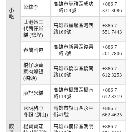
高雄市苓雅區成功
+886 7
菜粽李
小
一路159號
331 3086
吃
北港蔡三
高雄市鹽埕區河西
+886 7
代筒仔米
路166號
551 7443
糕 (鹽埕)
高雄市新興區復興
+886 7
春蘭割包
一路5號
201 7806
橋仔頭黃
高雄市橋頭區橋南
+886 7
家肉燥飯
路106號
612 3253
(橋頭)
高雄市橋頭區橋南
+886 7
廖記米糕
路119號
612 8319
秀明豬心
高雄市旗山區永平
+886 7
冬粉 (旗山)
街41號
662 4625
餃
楊寶寶蒸
高雄市楠梓區朝明
+886 7