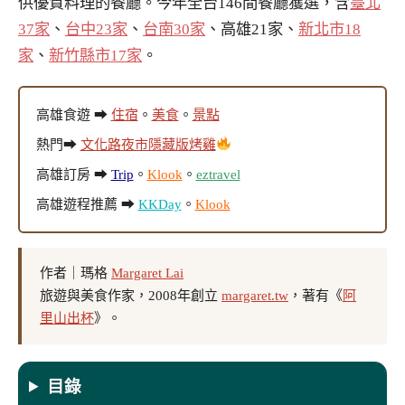
供優質料理的餐廳。今年全台146間餐廳獲選，含
臺北
37家
、
台中23家
、
台南30家
、高雄21家、
新北市18
家
、
新竹縣市17家
。
高雄食遊 ➡
住宿
。
美食
。
景點
熱門➡
文化路夜市隱藏版烤雞
高雄訂房 ➡
Trip
。
Klook
。
eztravel
高雄遊程推薦 ➡
KKDay
。
Klook
作者｜瑪格
Margaret Lai
旅遊與美食作家，2008年創立
margaret.tw
，著有《
阿
里山出杯
》。
目錄