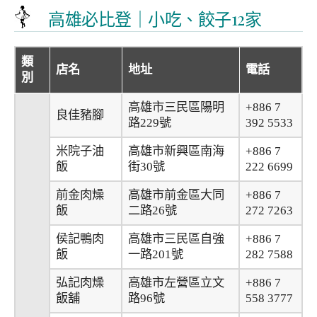
高雄必比登｜小吃、餃子12家
類
店名
地址
電話
別
高雄市三民區陽明
+886 7
良佳豬腳
路229號
392 5533
米院子油
高雄市新興區南海
+886 7
飯
街30號
222 6699
前金肉燥
高雄市前金區大同
+886 7
飯
二路26號
272 7263
侯記鴨肉
高雄市三民區自強
+886 7
飯
一路201號
282 7588
弘記肉燥
高雄市左營區立文
+886 7
飯舖
路96號
558 3777