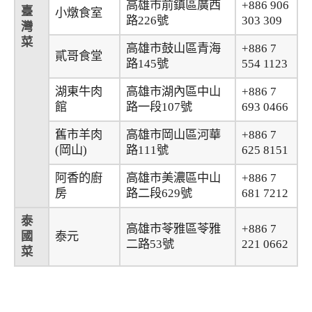
高雄市前鎮區廣西
+886 906
臺
小燉食室
路226號
303 309
灣
菜
高雄市鼓山區青海
+886 7
貳哥食堂
路145號
554 1123
湖東牛肉
高雄市湖內區中山
+886 7
館
路一段107號
693 0466
舊市羊肉
高雄市岡山區河華
+886 7
(岡山)
路111號
625 8151
阿香的廚
高雄市美濃區中山
+886 7
房
路二段629號
681 7212
泰
高雄市苓雅區苓雅
+886 7
國
泰元
二路53號
221 0662
菜