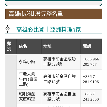
高雄市必比登完整名單
高雄必比登｜亞洲料理9家
類
店名
地址
電話
別
高雄市前金區成功
+886 966
永筵小館
一路528號
205 757
牛老大涮
高雄市前金區自強
+886 7
牛肉 (自強
二路18號
281 9196
二路)
昭明海產
高雄市前金區自強
+886 7
家庭料理
一路53號
241 2550