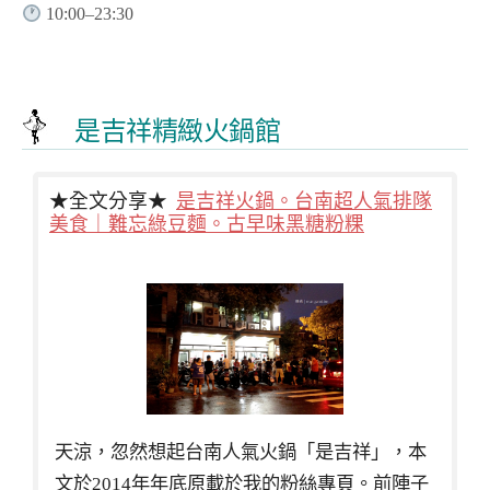
10:00–23:30
是吉祥精緻火鍋館
★全文分享★
是吉祥火鍋。台南超人氣排隊
美食｜難忘綠豆麵。古早味黑糖粉粿
天涼，忽然想起台南人氣火鍋「是吉祥」，本
文於2014年年底原載於我的粉絲專頁。前陣子