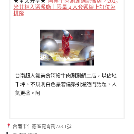
★全文分享★
阿裕牛肉涮涮鍋崑崙店。2025
米其林入選餐廳｜限量 4 人套餐線上訂位免
排隊
台南超人氣美食阿裕牛肉涮涮鍋二店，以佔地
千坪、不規則白色豪奢建築引爆熱門話題，人
氣更盛。阿
台南市仁德區崑崙街733-1號