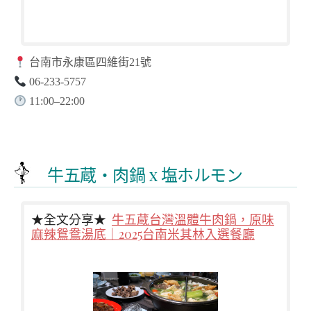
台南市永康區四維街21號
06-233-5757
11:00–22:00
牛五蔵・肉鍋 x 塩ホルモン
★全文分享★
牛五蔵台灣溫體牛肉鍋，原味
麻辣鴛鴦湯底｜2025台南米其林入選餐廳