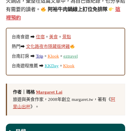
火鍋店，彙整在這篇文章中，為自己做紀錄，也分享給
有需要的讀者。
阿裕牛肉鍋線上訂位免排隊
這
裡預約
台南食遊 ➡
住宿
。
美食
。
景點
熱門➡
文化路夜市隱藏版烤雞
台南訂房 ➡
Trip
。
Klook
。
eztravel
台南遊程推薦 ➡
KKDay
。
Klook
作者｜瑪格
Margaret Lai
旅遊與美食作家，2008年創立 margaret.tw，著有《
阿
里山出杯
》。