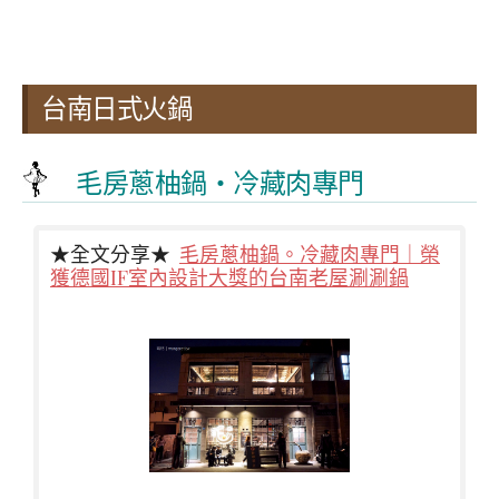
台南日式火鍋
毛房蔥柚鍋・冷藏肉專門
★全文分享★
毛房蔥柚鍋。冷藏肉專門｜榮
獲德國IF室內設計大獎的台南老屋涮涮鍋