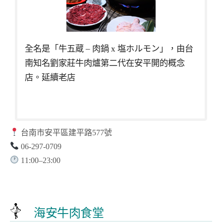
全名是「牛五蔵 – 肉鍋 x 塩ホルモン」，由台
南知名劉家莊牛肉爐第二代在安平開的概念
店。延續老店
台南市安平區建平路577號
06-297-0709
11:00–23:00
海安牛肉食堂