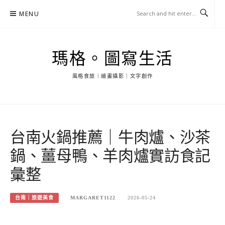
Skip
MENU
to
content
瑪格。圖寫生活
風格食旅｜繪畫攝影｜文字創作
台南火鍋推薦｜牛肉爐、沙茶
鍋、薑母鴨、羊肉爐實訪食記
彙整
台南｜旅遊美食
MARGARET1122
2026-05-24