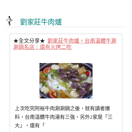
劉家莊牛肉爐
★全文分享★
劉家莊牛肉爐。台南溫體牛涮
涮鍋名店｜還有火烤二吃
上次吃完阿裕牛肉涮涮鍋之後，就有讀者爆
料，台南溫體牛肉湯有三強，另外2家是「三
大」，還有「