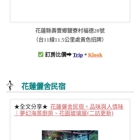
花蓮縣壽豐鄉鹽寮村福德28號
（台11線11.5公里處黃色招牌）
訂房比價➡
Trip
。
Klook
花蓮儷舍民宿
★全文分享★
花蓮儷舍民宿。品味與人情味
｜夢幻海景廚房、花園玻璃屋(二訪更新)