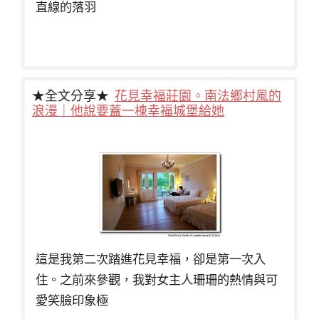
直線的落羽
★全文分享★
花見幸福莊園。南法鄉村風的
浪漫｜他說要蓋一棟幸福城堡給她
這是我第二次踏進花見幸福，卻是第一次入
住。之前來參觀，我對女主人珊珊的熱情與可
愛笑臉印象極