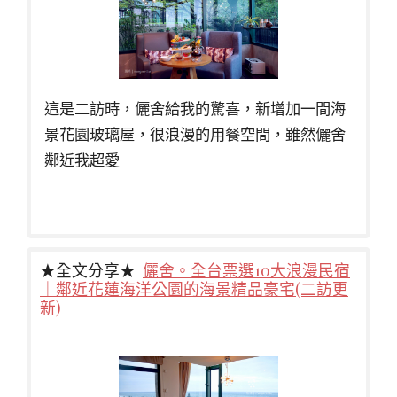
這是二訪時，儷舍給我的驚喜，新增加一間海
景花園玻璃屋，很浪漫的用餐空間，雖然儷舍
鄰近我超愛
★全文分享★
儷舍。全台票選10大浪漫民宿
｜鄰近花蓮海洋公園的海景精品豪宅(二訪更
新)