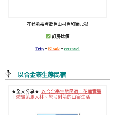
花蓮縣壽豐鄉豐山村豐和街82號
訂房比價
Trip
。
Klook
。
eztravel
以合金寨生態民宿
★全文分享★
以合金寨生態民宿。花蓮壽豐
｜體驗策馬入林、彎弓射箭的山寨生活