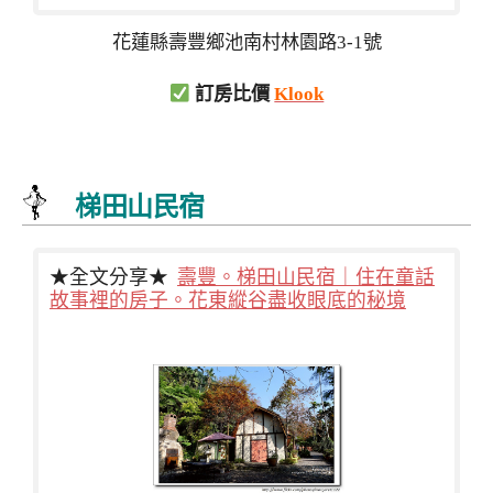
花蓮縣壽豐鄉池南村林園路3-1號
訂房比價
Klook
梯田山民宿
★全文分享★
壽豐。梯田山民宿｜住在童話
故事裡的房子。花東縱谷盡收眼底的秘境