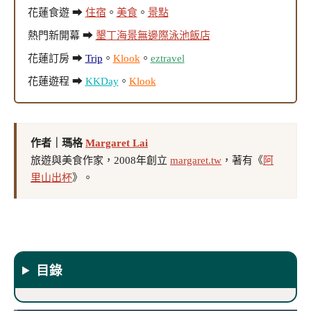
花蓮食遊 ➡
住宿
。
美食
。
景點
熱門新開幕 ➡
墾丁海景無邊際泳池飯店
花蓮訂房 ➡
Trip
。
Klook
。
eztravel
花蓮遊程 ➡
KKDay
。
Klook
作者｜瑪格
Margaret Lai
旅遊與美食作家，2008年創立
margaret.tw
，著有《
阿
里山出杯
》。
目錄