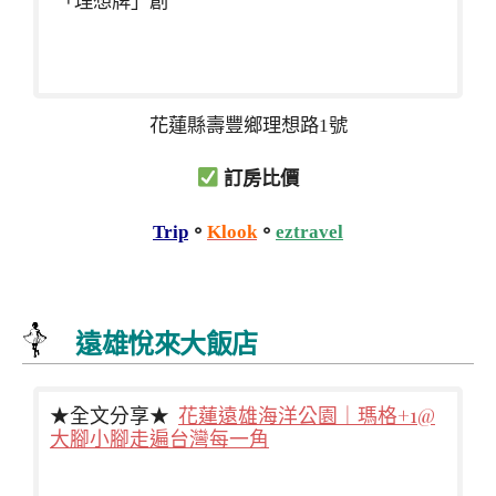
「理想牌」創
花蓮縣壽豐鄉理想路1號
訂房比價
Trip
。
Klook
。
eztravel
遠雄悅來大飯店
★全文分享★
花蓮遠雄海洋公園｜瑪格+1@
大腳小腳走遍台灣每一角