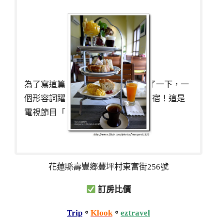
為了寫這篇文章，我先在網上爬文了一下，一
個形容詞躍然入眼~舌尖上的秘境民宿！這是
電視節目「
花蓮縣壽豐鄉豐坪村東富街256號
訂房比價
Trip
。
Klook
。
eztravel