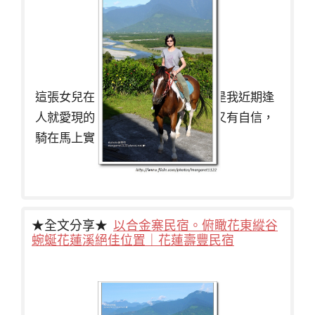
這張女兒在以合金寨騎馬的照片，是我近期逢
人就愛現的驕傲，腿長的女兒又挺又有自信，
騎在馬上實
★全文分享★
以合金寨民宿。俯瞰花東縱谷
蜿蜒花蓮溪絕佳位置｜花蓮壽豐民宿