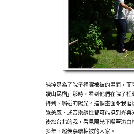
純粹是為了院子裡曬棉被的畫面，而
凌山民宿
」那時，看到他們在院子裡
得到、觸碰的陽光。這個畫面令我著
覺美感、或音樂調性都可能撓到光與
後旅台北的我，看見陽光下曬著潔白
多年，超羨慕曬棉被的人家。