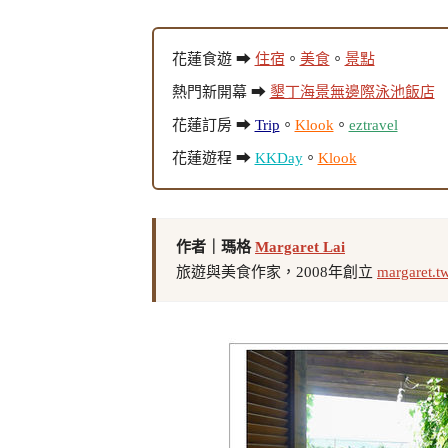
花蓮食遊 ➡
住宿
。
美食
。
景點
熱門新開幕 ➡
墾丁海景無邊際泳池飯店
花蓮訂房 ➡
Trip
。
Klook
。
eztravel
花蓮遊程 ➡
KKDay
。
Klook
作者｜瑪格
Margaret Lai
旅遊與美食作家，2008年創立
margaret.t