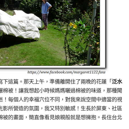
寫下這篇。那天上午，準備離開住了兩晚的花蓮「
泛水
曬棉被！讓我想起小時候媽媽曬過棉被的味道，那種聞
迷！每個人的幸福穴位不同，對我來說空間中適當的視
光影所營造的氛圍，我又特別敏感！生長於屏東、社區
棉被的畫面，簡直像看見娘親般就是想擁抱。長住台北