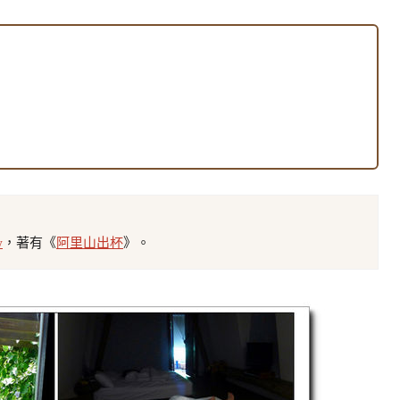
w
，著有《
阿里山出杯
》。