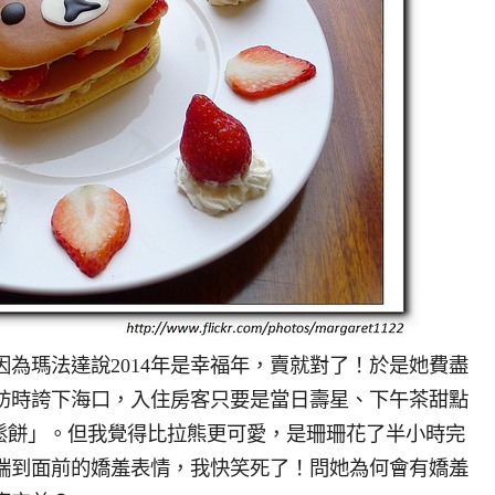
為瑪法達說2014年是幸福年，賣就對了！於是她費盡
訪時誇下海口，入住房客只要是當日壽星、下午茶甜點
熊鬆餅」。但我覺得比拉熊更可愛，是珊珊花了半小時完
端到面前的嬌羞表情，我快笑死了！問她為何會有嬌羞