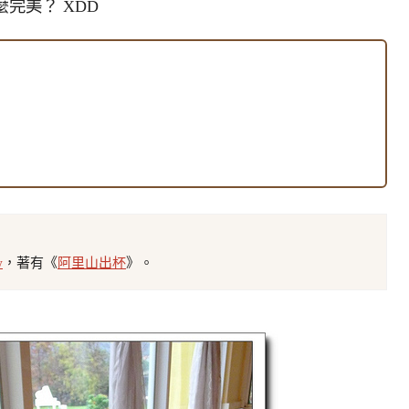
完美？ XDD
w
，著有《
阿里山出杯
》。