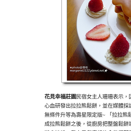
花見幸福莊園
民宿女主人珊珊表示，因
心血研發出拉拉熊鬆餅，並在媒體採
無條件升等為壽星限定版~ 「拉拉
成拉熊鬆餅之後，從廚房把整盤鬆餅