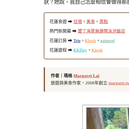
狀？她說，我自己怎麼相信會做得那麼
花蓮食遊 ➡
住宿
。
美食
。
景點
熱門新開幕 ➡
墾丁海景無邊際泳池飯店
花蓮訂房 ➡
Trip
。
Klook
。
eztravel
花蓮遊程 ➡
KKDay
。
Klook
作者｜瑪格
Margaret Lai
旅遊與美食作家，2008年創立
margaret.t