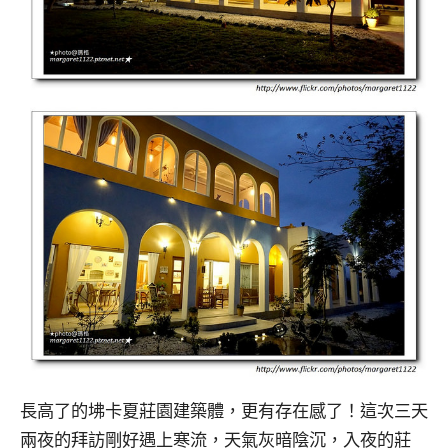
長高了的坲卡夏莊園建築體，更有存在感了！這次三天
兩夜的拜訪剛好遇上寒流，天氣灰暗陰沉，入夜的莊