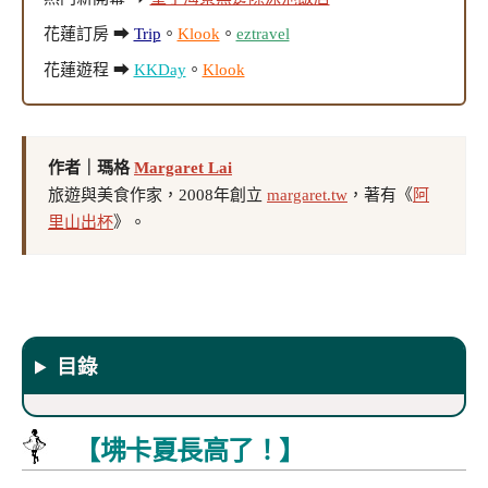
花蓮訂房 ➡
Trip
。
Klook
。
eztravel
花蓮遊程 ➡
KKDay
。
Klook
作者｜瑪格
Margaret Lai
旅遊與美食作家，2008年創立
margaret.tw
，著有《
阿
里山出杯
》。
目錄
【坲卡夏長高了！】