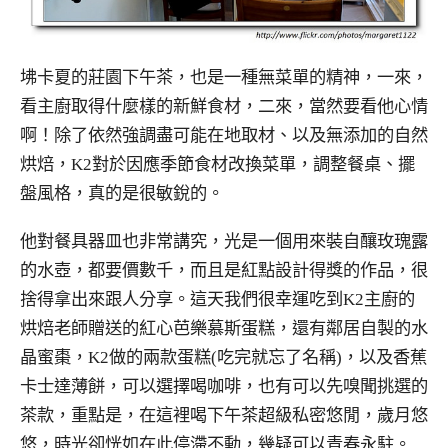
坲卡夏的莊園下午茶，也是一種無菜單的精神，一來，
看主廚取得什麼樣的新鮮食材，二來，當然要看他心情
啊！除了依然強調盡可能在地取材、以及無添加的自然
烘焙，K2對於因應季節食材改換菜單，調整餐桌、擺
盤風格，真的是很敏銳的。
他對餐具器皿也非常講究，光是一個用來裝自釀玫瑰露
的水壺，都要價數千，而且是紅點設計得獎的作品，很
捨得拿出來跟人分享。這天我們很幸運吃到K2主廚的
烘焙老師贈送的紅心芭樂慕斯蛋糕，還有鄰居自製的水
晶蜜棗，K2做的兩款蛋糕(吃完就忘了名稱)，以及香蕉
卡士達薄餅，可以選擇喝咖啡，也有可以先嗅聞挑選的
茶款，重點是，在這裡喝下午茶超級私密悠閒，歲月悠
悠，時光卻恍如在此停滯不動，幾疑可以青春永駐。