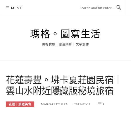
Skip
MENU
to
content
瑪格。圖寫生活
風格食旅｜繪畫攝影｜文字創作
花蓮壽豐。坲卡夏莊園民宿｜
雲山水附近隱藏版秘境旅宿
花蓮｜旅遊美食
MARGARET1122
2015-02-11
1