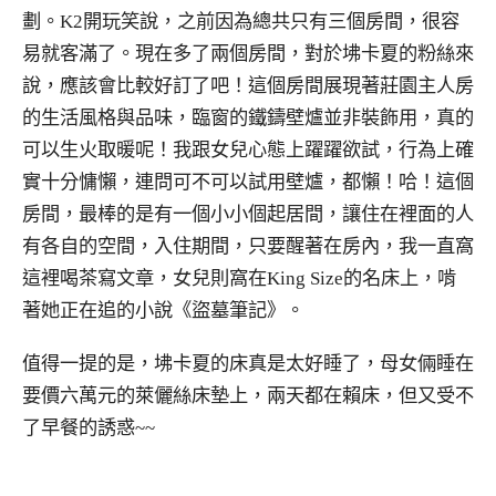
劃。K2開玩笑說，之前因為總共只有三個房間，很容
易就客滿了。現在多了兩個房間，對於坲卡夏的粉絲來
說，應該會比較好訂了吧！這個房間展現著莊園主人房
的生活風格與品味，臨窗的鐵鑄壁爐並非裝飾用，真的
可以生火取暖呢！我跟女兒心態上躍躍欲試，行為上確
實十分慵懶，連問可不可以試用壁爐，都懶！哈！這個
房間，最棒的是有一個小小個起居間，讓住在裡面的人
有各自的空間，入住期間，只要醒著在房內，我一直窩
這裡喝茶寫文章，女兒則窩在King Size的名床上，啃
著她正在追的小說《盜墓筆記》。
值得一提的是，坲卡夏的床真是太好睡了，母女倆睡在
要價六萬元的萊儷絲床墊上，兩天都在賴床，但又受不
了早餐的誘惑~~