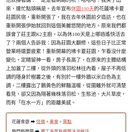
他就接著講：一定是看網路的吼？哈哈哈！我笑了出
來，連忙點頭稱是。去年宣布
休園100天
的花蓮坲卡夏
莊園民宿，重新開張了，我在去年休園前夕造訪，也在
重新開張伊始就回到這個美麗悠閒的地方。原來我們都
誤會了莊主跟K2主廚，以為休100天是上哪逍遙快活去
了？兩個人告訴我：因為莊園大翻修，這些日子比正常
營業時還要疲累！重新開幕的坲卡夏莊園，乍看沒什麼
變化，定睛留神一看，房子長高了，在原來的主體結構
上加蓋了二樓，從外頭的落羽松林往內看，屋子不再低
調的隱身於樹叢之後，有別於一樓外牆以米白色為主
調，二樓露出了鵝黃色的鮮豔溫暖，從圍籬外就可清楚
看見，卻又因為隔著幾株落羽松、生態池、大片草皮，
而有「在水一方」的距離美感。
花蓮食遊 ➡
住宿
。
美食
。
景點
熱門新開幕 ➡
墾丁海景無邊際泳池飯店