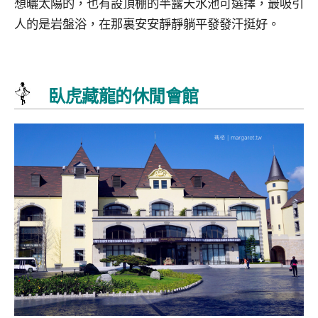
想曬太陽的，也有設頂棚的半露天水池可選擇，最吸引
人的是岩盤浴，在那裏安安靜靜躺平發發汗挺好。
臥虎藏龍的休閒會館