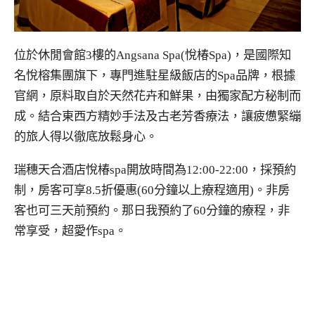
位於休閒會館3樓的Angsana Spa(悅椿Spa)，是國際知
名悅榕集團旗下，專門進駐星級飯店的Spa品牌，根據
官網，原料取自於天然花卉和鮮果，由獨家配方秘制而
成。結合東西方精妙手法及古老芳香療法，讓疲憊緊繃
的旅人得以徹底放鬆身心。
瑞穗天合酒店悅椿spa開放時間為12:00-22:00，採預約
制，房客可享8.5折優惠(60分鐘以上療程適用)。非房
客也可三天前預約。那日我預約了60分鐘的療程，非
常享受，超愛作spa。