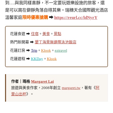
到….與我同樣喜靜，不一定要玩遊樂設施的旅客，還
是可以窩在僻靜角落自得其樂。瑞穗天合國際觀光酒店
溫馨家庭
限時優惠搶購
➡
https://reurl.cc/ldNyrY
花蓮食遊 ➡
住宿
。
美食
。
景點
熱門新開幕 ➡
墾丁海景無邊際泳池飯店
花蓮訂房 ➡
Trip
。
Klook
。
eztravel
花蓮遊程 ➡
KKDay
。
Klook
作者｜瑪格
Margaret Lai
旅遊與美食作家，2008年創立
margaret.tw
，著有《
阿
里山出杯
》。