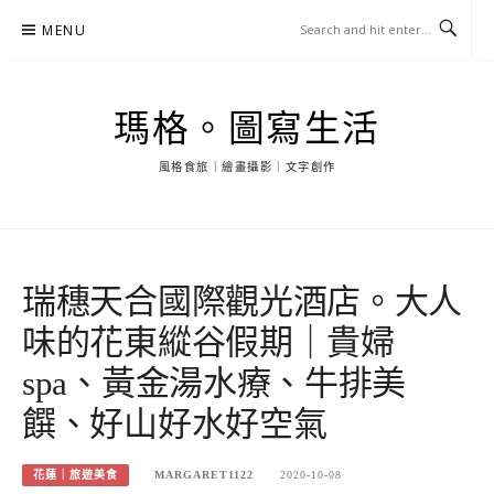
Skip
MENU
to
content
瑪格。圖寫生活
風格食旅｜繪畫攝影｜文字創作
瑞穗天合國際觀光酒店。大人
味的花東縱谷假期｜貴婦
spa、黃金湯水療、牛排美
饌、好山好水好空氣
花蓮｜旅遊美食
MARGARET1122
2020-10-08