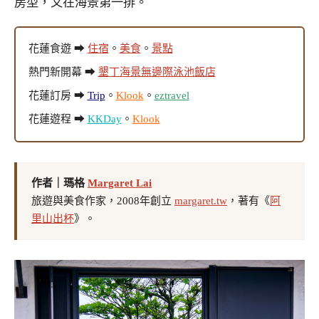
房型，又在海景第一排。
花蓮食遊 ➡
住宿
。
美食
。
景點
熱門新開幕 ➡
墾丁海景無邊際泳池飯店
花蓮訂房 ➡
Trip
。
Klook
。
eztravel
花蓮遊程 ➡
KKDay
。
Klook
作者｜瑪格
Margaret Lai
旅遊與美食作家，2008年創立
margaret.tw
，著有《
阿
里山出杯
》。