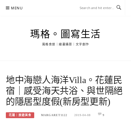
Skip
MENU
to
content
瑪格。圖寫生活
風格食旅｜繪畫攝影｜文字創作
地中海戀人海洋Villa。花蓮民
宿｜感受海天共浴、與世隔絕
的隱居型度假(新房型更新)
花蓮｜旅遊美食
MARGARET1122
2019-04-08
9