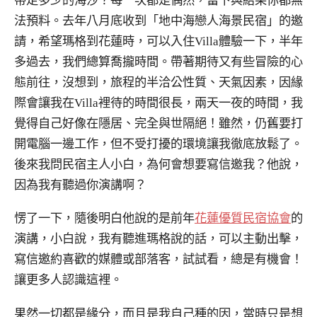
帶走多少的海沙？每一次都是偶然，當下與結果你都無
法預料。去年八月底收到「地中海戀人海景民宿」的邀
請，希望瑪格到花蓮時，可以入住Villa體驗一下，半年
多過去，我們總算喬攏時間。帶著期待又有些冒險的心
態前往，沒想到，旅程的半洽公性質、天氣因素，因緣
際會讓我在Villa裡待的時間很長，兩天一夜的時間，我
覺得自己好像在隱居、完全與世隔絕！雖然，仍舊要打
開電腦一邊工作，但不受打擾的環境讓我徹底放鬆了。
後來我問民宿主人小白，為何會想要寫信邀我？他說，
因為我有聽過你演講啊？
愣了一下，隨後明白他說的是前年
花蓮優質民宿協會
的
演講，小白說，我有聽進瑪格說的話，可以主動出擊，
寫信邀約喜歡的媒體或部落客，試試看，總是有機會！
讓更多人認識這裡。
果然一切都是緣分，而且是我自己種的因，當時只是想