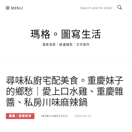
Skip
MENU
to
content
瑪格。圖寫生活
風格食旅｜繪畫攝影｜文字創作
尋味私廚宅配美食。重慶妹子
的鄉愁｜愛上口水雞、重慶雜
醬、私房川味麻辣鍋
嘉義｜旅遊美食
MARGARET1122
2019-04-14