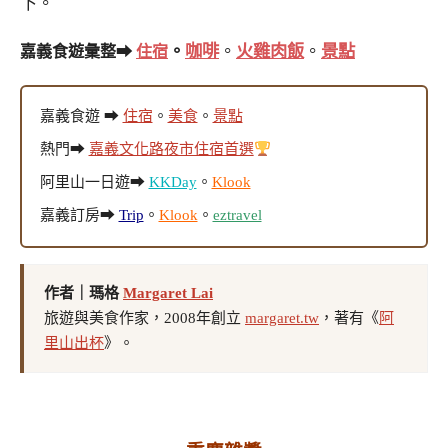
下。
。
咖啡
。
火雞肉飯
。
景點
嘉義食遊彙整➡
住宿
嘉義食遊 ➡
住宿
。
美食
。
景點
熱門➡
嘉義文化路夜市住宿首選
阿里山一日遊➡
KKDay
。
Klook
嘉義訂房➡
Trip
。
Klook
。
eztravel
作者｜瑪格
Margaret Lai
旅遊與美食作家，2008年創立
margaret.tw
，著有《
阿
里山出杯
》。