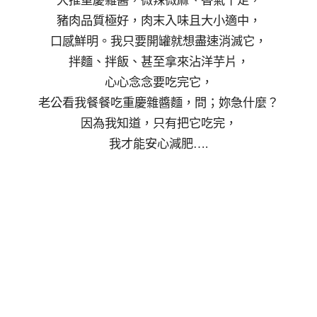
大推重慶雜醬，微辣微麻、香氣十足，
豬肉品質極好，肉末入味且大小適中，
口感鮮明。我只要開罐就想盡速消滅它，
拌麵、拌飯、甚至拿來沾洋芋片，
心心念念要吃完它，
老公看我餐餐吃重慶雜醬麵，問；妳急什麼？
因為我知道，只有把它吃完，
我才能安心減肥….