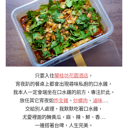
只要入住
蘭桂坊花園酒店
，
宵夜趴的餐桌上都會出現尋味私廚的口水雞，
我本人一定會端坐在口水雞的前方，專注於此。
放任其它宵夜如
炸全雞
、
炒螺肉
、
滷味
….
交給別人處理，我默默吃著口水雞，
尤愛裡面的醃黃瓜，麻、辣、鮮、香….
一邊搭著台啤，人生完美。