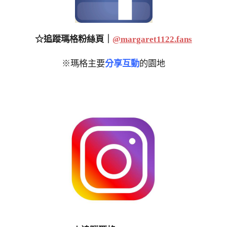
☆追蹤瑪格粉絲頁｜
@margaret1122.fans
※瑪格主要
分享互動
的園地