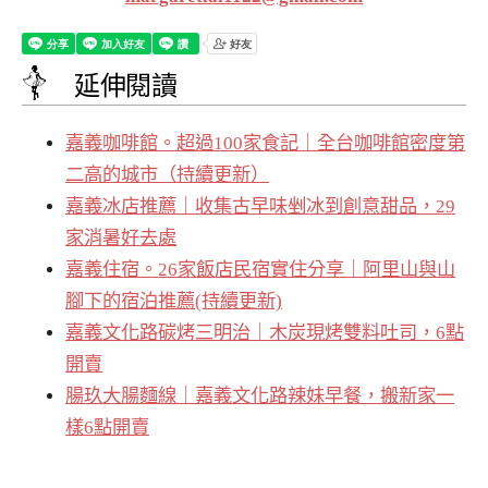
延伸閱讀
嘉義咖啡館。超過100家食記｜全台咖啡館密度第
二高的城市（持續更新）
嘉義冰店推薦｜收集古早味剉冰到創意甜品，29
家消暑好去處
嘉義住宿。26家飯店民宿實住分享｜阿里山與山
腳下的宿泊推薦(持續更新)
嘉義文化路碳烤三明治｜木炭現烤雙料吐司，6點
開賣
腸玖大腸麵線｜嘉義文化路辣妹早餐，搬新家一
樣6點開賣