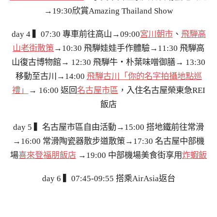
→19:30欣賞Amazing Thailand Show
day 4 ▍07:30 專車前往高山→09:00
宮川朝市
、
飛騨高
山老街散策
→10:30 飛騨娃娃手作體驗→11:30 飛騨高
山復古博物館→ 12:30 飛騨牛・朴葉味噌御膳→ 13:30
移動至古川→14:00
飛騨古川「你的名字拍攝地點巡
禮」
→ 16:00 返回
名古屋市區
，入住名古屋榮東急REI
飯店
day 5 ▍名古屋市區自由活動→15:00 搭地鐵前往常滑
→16:00 常滑陶瓷器散步道散策→17:30 名古屋中部機
場
喜來登福朋飯店
→19:00 中部機場美食街享用
炸蝦飯
day 6 ▍07:45-09:55 搭乘AirAsia返台