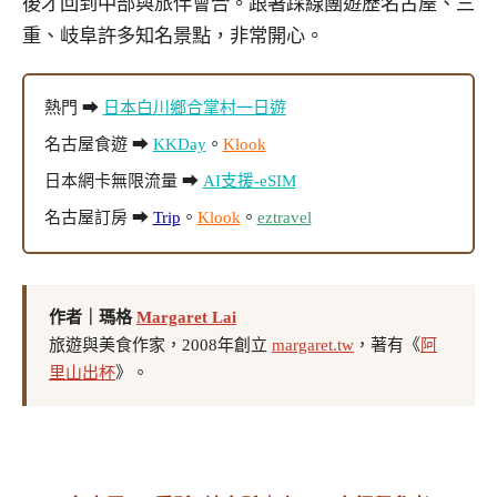
後才回到中部與旅伴會合。跟著踩線團遊歷名古屋、三
重、岐阜許多知名景點，非常開心。
熱門 ➡
日本白川鄉合掌村一日遊
名古屋食遊 ➡
KKDay
。
Klook
日本網卡無限流量 ➡
AI支援-eSIM
名古屋訂房 ➡
Trip
。
Klook
。
eztravel
作者｜瑪格
Margaret Lai
旅遊與美食作家，2008年創立
margaret.tw
，著有《
阿
里山出杯
》。