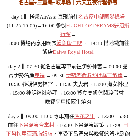
名古屋+三重縣+岐阜縣｜六天五夜行程參考
day 1 ▍搭乘AirAsia 直飛前往
名古屋中部國際機場
(11:25-15:05)→16:00 參觀
FLIGHT OF DREAMS夢幻飛
行館
→
18:00 機場內享用晚餐
鰻魚飯三吃
→ 19:30 搭地鐵前往
飯店
Daiwa Royal Hotel
day 2 ▍07:30 從名古屋專車前往伊勢神宮→ 09:00 品
嘗伊勢名產
赤福
→ 09:30
伊勢老街おかげ横丁散策
→
10:30 參觀伊勢神宮→ 11:30 夫妻岩→13:00 海女料理
→15:00 神明神社參拜 →16:00 賢島高級休閒渡假村→
晚餐享用松阪牛燒肉
day 3 ▍09:00-11:00 專車前往
名花之里
→ 13:00-15:30
前往
下呂溫泉合掌村
→16:30 下呂溫泉散策→17:00
日
下阿梅里亞酒店飯店
，享受下呂溫泉與晚餐螃蟹吃到飽