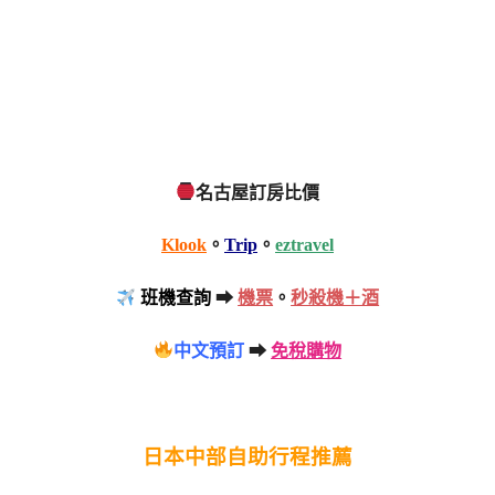
名古屋訂房比價
Klook
。
Trip
。
eztravel
班機查詢
➡
機票
。
秒殺機＋酒
中文預訂
➡
免稅購物
日本中部自助行程推薦