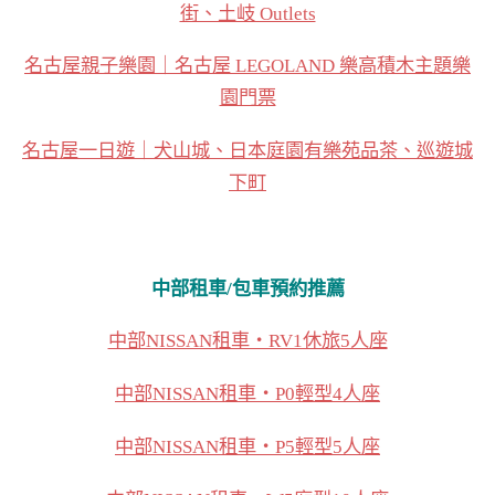
街、土岐 Outlets
名古屋親子樂園｜名古屋 LEGOLAND 樂高積木主題樂
園門票
名古屋一日遊｜犬山城、日本庭園有樂苑品茶、巡遊城
下町
中部租車/包車預約推薦
中部NISSAN租車・RV1休旅5人座
中部NISSAN租車・P0輕型4人座
中部NISSAN租車・P5輕型5人座