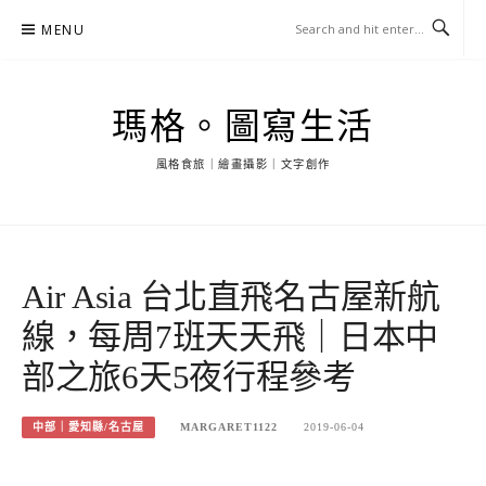
Skip
MENU
to
content
瑪格。圖寫生活
風格食旅｜繪畫攝影｜文字創作
Air Asia 台北直飛名古屋新航
線，每周7班天天飛｜日本中
部之旅6天5夜行程參考
中部｜愛知縣/名古屋
MARGARET1122
2019-06-04