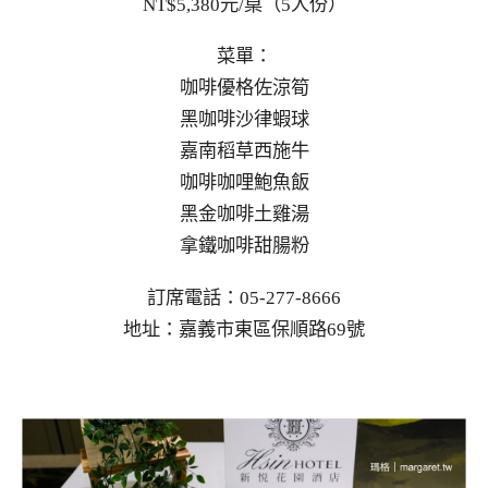
NT$5,380元/桌（5人份）
菜單：
咖啡優格佐涼筍
黑咖啡沙律蝦球
嘉南稻草西施牛
咖啡咖哩鮑魚飯
黑金咖啡土雞湯
拿鐵咖啡甜腸粉
訂席電話：05-277-8666
地址：嘉義市東區保順路69號