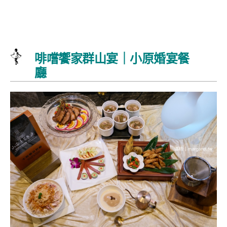
啡嚐饗家群山宴｜小原婚宴餐
廳