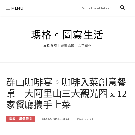
Skip
MENU
to
content
瑪格。圖寫生活
風格食旅｜繪畫攝影｜文字創作
群山咖啡宴。咖啡入菜創意餐
桌｜大阿里山三大觀光圈 x 12
家餐廳攜手上菜
嘉義｜旅遊美食
MARGARET1122
2023-10-21