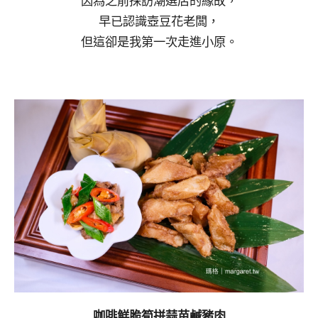
因為之前採訪潮選店的緣故，
早已認識壺豆花老闆，
但這卻是我第一次走進小原。
咖啡鮮脆筍拼蒜苗鹹豬肉