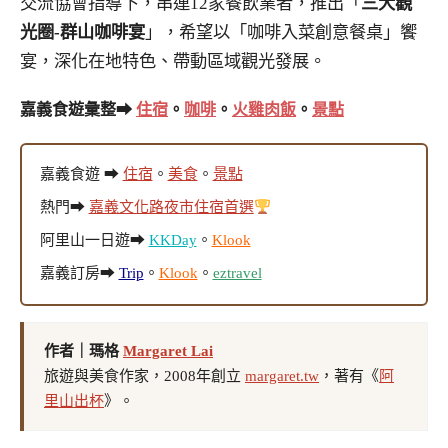
交流協會指導下，串連12家餐飲業者，推出「
三大觀
光圈-群山咖啡宴
」，希望以「咖啡入菜創意餐桌」饗
宴，深化在地特色、帶動區域觀光發展。
嘉義食遊彙整➡
住宿
。
咖啡
。
火雞肉飯
。
景點
嘉義食遊 ➡
住宿
。
美食
。
景點
熱門➡
嘉義文化路夜市住宿首選
阿里山一日遊➡
KKDay
。
Klook
嘉義訂房➡
Trip
。
Klook
。
eztravel
作者｜瑪格
Margaret Lai
旅遊與美食作家，2008年創立
margaret.tw
，著有《
阿
里山出杯
》。