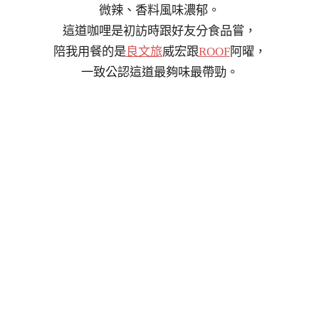
微辣、香料風味濃郁。
這道咖哩是初訪時跟好友分食品嘗，
陪我用餐的是
良文旅
威宏跟
ROOF
阿曜，
一致公認這道最夠味最帶勁。