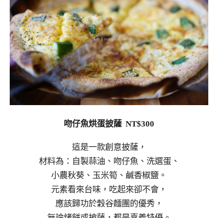
吻仔魚烘蛋披薩 NT$300
這是一款創意披薩，
材料為：自製蒜油、吻仔魚、洗選蛋、
小農秋葵、玉米筍、鹹香椒鹽。
元素看來台味，吃起來卻不會，
應該歸功於穀谷麵團的優秀，
無論烤餅或披薩，都是嘉義特優。