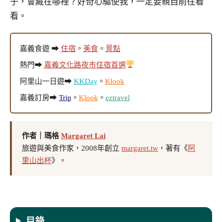
子，會藏在哪裡？好奇心驅使我，一定要親自前往看
看。
嘉義食遊 ➡
住宿
。
美食
。
景點
熱門➡
嘉義文化路夜市住宿首選
阿里山一日遊➡
KKDay
。
Klook
嘉義訂房➡
Trip
。
Klook
。
eztravel
作者｜瑪格
Margaret Lai
旅遊與美食作家，2008年創立
margaret.tw
，著有《
阿
里山出杯
》。
目錄