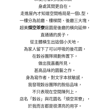
身處其間更自在。
走進屋內才知道空間格局是一個L型，
一樓分為前廳、樓梯間、後廳三大塊，
超美
煩空茶寮
庭園是後廳的橫向延伸，
直通通的房子，
從主體橫生出這個小天地，
為家人留下了可以呼吸的後花園，
在穀谷團隊規劃佈置下，
做出我嘉義所見，
甚高品味的園藝之作。
身為寫作者，對文字本就敏感，
我發現穀谷團隊的脫俗品味，
不只表現在空間陳列上，
店名「穀谷」與花園名「煩空茶寮」，
於我而言都是很漂亮的用字。