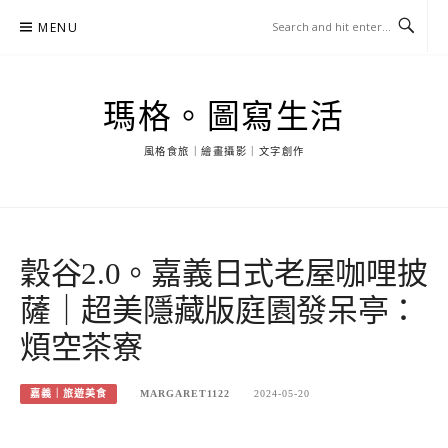
Skip
MENU
to
content
瑪格。圖寫生活
風格食旅｜繪畫攝影｜文字創作
穀谷2.0。嘉義日式老屋咖哩披
薩｜超美隱藏版庭園發呆亭：
煩空茶寮
嘉義｜旅遊美食
MARGARET1122
2024-05-20