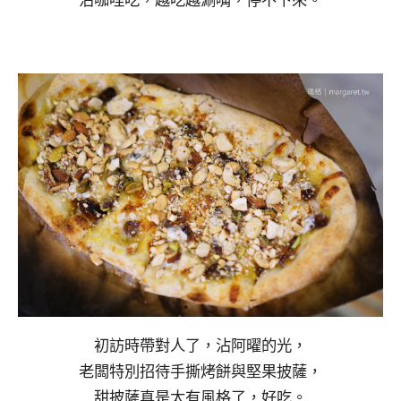
沾咖哩吃，越吃越涮嘴，停不下來。
初訪時帶對人了，沾阿曜的光，
老闆特別招待手撕烤餅與堅果披薩，
甜披薩真是太有風格了，好吃。