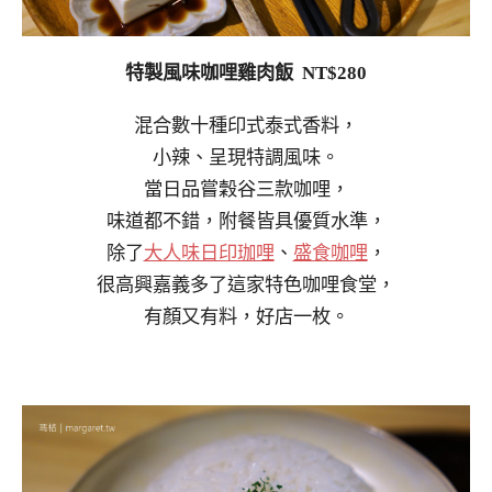
特製風味咖哩雞肉飯 NT$280
混合數十種印式泰式香料，
小辣、呈現特調風味。
當日品嘗穀谷三款咖哩，
味道都不錯，附餐皆具優質水準，
除了
大人味日印珈哩
、
盛食咖哩
，
很高興嘉義多了這家特色咖哩食堂，
有顏又有料，好店一枚。