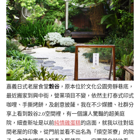
嘉義日式老屋食堂
穀谷
，原本位於文化公園旁靜巷底，
最近搬家到興中街，營業項目不變，依然主打泰式印式
咖哩、手撕烤餅，及創意披薩。我在不少媒體、社群分
享上看到穀谷2.0空間裡，有一個讓人驚豔的超美庭
院，細查新址是以前
純情雞蛋糕
的店面，就我以往對這
間老屋的印象，從門前並看不出名為「煩空茶寮」的院