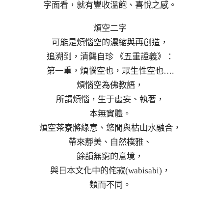
字面看，就有豐收溫飽、喜悅之感。
煩空二字
可能是煩惱空的濃縮與再創造，
追溯到，清龔自珍 《五重證義》：
第一重，煩惱空也，眾生性空也….
煩惱空為佛教語，
所謂煩惱，生于虛妄、執著，
本無實體。
煩空茶寮將綠意、悠閒與枯山水融合，
帶來靜美、自然樸雅、
餘韻無窮的意境，
與日本文化中的侘寂(wabisabi)，
類而不同。