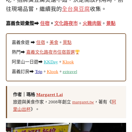
往現場品嘗，繼續我的
全台臭豆腐
收集。
嘉義食遊彙整➡
住宿
。
文化路夜市
。
火雞肉飯
。
景點
嘉義食遊 ➡
住宿
。
美食
。
景點
熱門➡
嘉義文化路夜市住宿首選
阿里山一日遊➡
KKDay
。
Klook
嘉義訂房➡
Trip
。
Klook
。
eztravel
作者｜瑪格
Margaret Lai
旅遊與美食作家，2008年創立
margaret.tw
，著有《
阿
里山出杯
》。