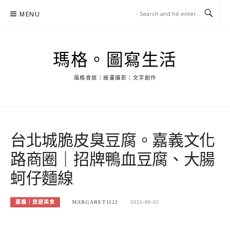
Skip
MENU
to
content
瑪格。圖寫生活
風格食旅｜繪畫攝影｜文字創作
台北城脆皮臭豆腐。嘉義文化
路商圈｜招牌鴨血豆腐、大腸
蚵仔麵線
嘉義｜旅遊美食
MARGARET1122
2021-09-02