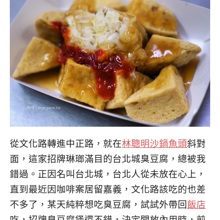
從文化路轉進中正路，就在
林聰明沙鍋魚頭
斜對
面，這家招牌琳瑯滿目的台北城臭豆腐，總被我
錯過。正因名叫台北城，台北人從未放在心上，
直到最近因咖啡案居留嘉義，文化路該吃的也差
不多了，某天純粹想吃臭豆腐，試試外帶回
飯店
吃，招牌臭豆腐煲還不錯，決定開放內用時，前