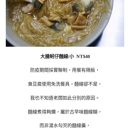
大腸蚵仔麵線/小 NT$40
防疫期間採實聯制，用餐有隔板，
臭豆腐使用免洗餐具，麵線卻不是，
我也不知道老闆如此分別的原因。
麵線煮得夠爛，屬於古早味麵線糊，
而非湯水勾芡的麵線羹，