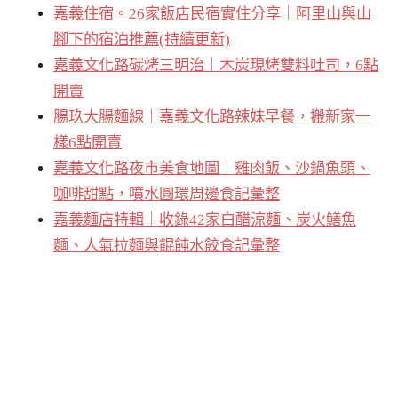
嘉義住宿。26家飯店民宿實住分享｜阿里山與山
腳下的宿泊推薦(持續更新)
嘉義文化路碳烤三明治｜木炭現烤雙料吐司，6點
開賣
腸玖大腸麵線｜嘉義文化路辣妹早餐，搬新家一
樣6點開賣
嘉義文化路夜市美食地圖｜雞肉飯、沙鍋魚頭、
咖啡甜點，噴水圓環周邊食記彙整
嘉義麵店特輯｜收錄42家白醋涼麵、炭火鱔魚
麵、人氣拉麵與餛飩水餃食記彙整