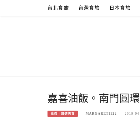
Skip
台北食旅
台灣食旅
日本食旅
to
content
嘉喜油飯。南門圓環
MARGARET1122
2019-04
嘉義｜旅遊美食