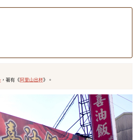
w
，著有《
阿里山出杯
》。