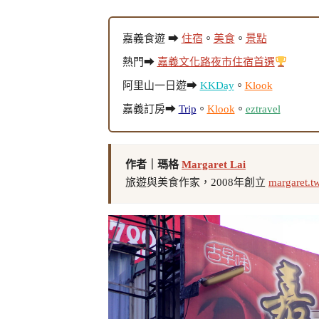
嘉義食遊 ➡
住宿
。
美食
。
景點
熱門➡
嘉義文化路夜市住宿首選
阿里山一日遊➡
KKDay
。
Klook
嘉義訂房➡
Trip
。
Klook
。
eztravel
作者｜瑪格
Margaret Lai
旅遊與美食作家，2008年創立
margaret.t