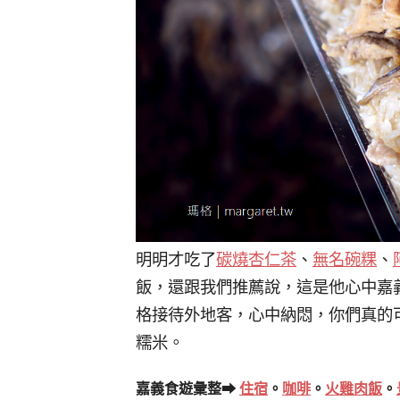
明明才吃了
碳燒杏仁茶
、
無名碗粿
、
飯，還跟我們推薦說，這是他心中嘉
格接待外地客，心中納悶，你們真的
糯米。
嘉義食遊彙整➡
住宿
。
咖啡
。
火雞肉飯
。