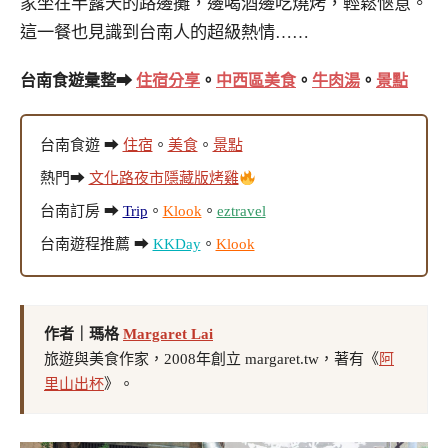
家坐在半露天的路邊攤，邊喝酒邊吃燒烤，輕鬆愜意。
這一餐也見識到台南人的超級熱情……
台南食遊彙整➡
住宿分享
。
中西區美食
。
牛肉湯
。
景點
台南食遊 ➡
住宿
。
美食
。
景點
熱門➡
文化路夜市隱藏版烤雞
台南訂房 ➡
Trip
。
Klook
。
eztravel
台南遊程推薦 ➡
KKDay
。
Klook
作者｜瑪格
Margaret Lai
旅遊與美食作家，2008年創立 margaret.tw，著有《
阿
里山出杯
》。