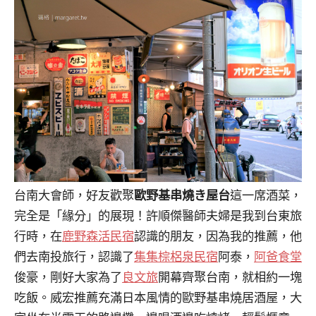
台南大會師，好友歡聚
歐野基串燒き屋台
這一席酒菜，
完全是「緣分」的展現！許順傑醫師夫婦是我到台東旅
行時，在
鹿野森活民宿
認識的朋友，因為我的推薦，他
們去南投旅行，認識了
集集棕梠泉民宿
阿泰，
阿爸食堂
俊豪，剛好大家為了
良文旅
開幕齊聚台南，就相約一塊
吃飯。威宏推薦充滿日本風情的歐野基串燒居酒屋，大