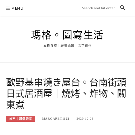
Skip
MENU
to
content
瑪格。圖寫生活
風格食旅｜繪畫攝影｜文字創作
歐野基串燒き屋台。台南街頭
日式居酒屋｜燒烤、炸物、關
東煮
台南｜旅遊美食
MARGARET1122
2020-12-28