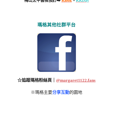
梅山太平雲梯預訂➡
Klook
。
KKDay
瑪格其他社群平台
☆追蹤瑪格粉絲頁｜
@margaret1122.fans
※瑪格主要
分享互動
的園地