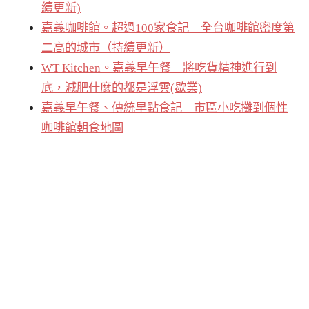
續更新)
嘉義咖啡館。超過100家食記｜全台咖啡館密度第
二高的城市（持續更新）
WT Kitchen。嘉義早午餐｜將吃貨精神進行到
底，減肥什麼的都是浮雲(歇業)
嘉義早午餐、傳統早點食記｜市區小吃攤到個性
咖啡館朝食地圖