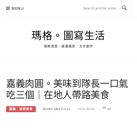
Skip
MENU
to
content
瑪格。圖寫生活
風格食旅｜繪畫攝影｜文字創作
嘉義肉圓。美味到隊長一口氣
吃三個｜在地人帶路美食
嘉義｜旅遊美食
MARGARET1122
2020-09-06
29