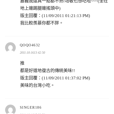
嘉義我還真一點都不熟!培敏也想吃啦~~~(坐在
地上邊踢腿邊搖頭中)
版主回覆：(11/09/2011 01:21:13 PM)
我比較羨慕你都不胖。
表
QOQO4632
示:
2011-10-1613:42:50
推
都是好道地復古的傳統美味!!
版主回覆：(11/09/2011 01:37:02 PM)
美味的台灣小吃。
表
SINGER186