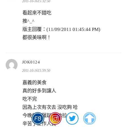
示:
2011-10-1615:32:50
看起來不錯吃
推^_^
版主回覆：(11/09/2011 01:45:44 PM)
都很美味啊！
表
JOK0124
示:
2011-10-1615:59:50
嘉義的美食
真的好多到讓人
吃不完
因為上次有次去 沒吃夠 哈
今晚的披薩趴 成功拉
辛苦了工作人員