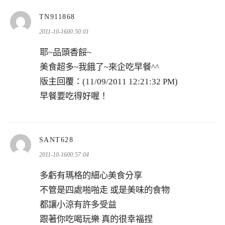
表
TN911868
示:
2011-10-1600:50:01
耶~品頭香餒~
美食超多~我餓了~來企吃早餐^^
版主回覆：(11/09/2011 12:21:32 PM)
早餐要吃得好喔！
表
SANT628
示:
2011-10-1600:57:04
多虧有瑪格的細心美食分享
不管是四處啪啪走 或是美味的食物
都讓小涼有許多受益
跟著你吃喝玩樂 真的很幸福捏