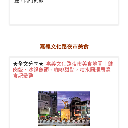
麗，內行的旅
嘉義文化路夜市美食
★全文分享★
嘉義文化路夜市美食地圖｜雞
肉飯、沙鍋魚頭、咖啡甜點，噴水圓環周邊
食記彙整