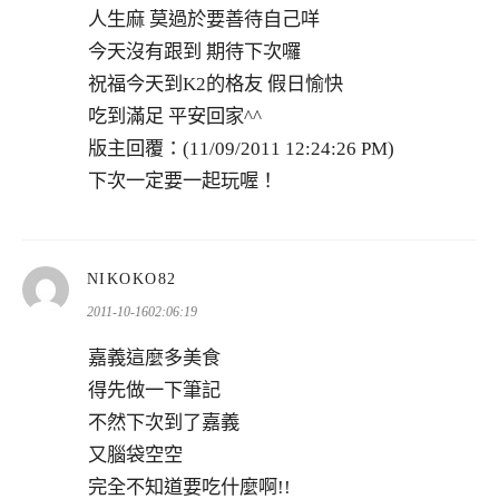
人生麻 莫過於要善待自己咩
今天沒有跟到 期待下次囉
祝福今天到K2的格友 假日愉快
吃到滿足 平安回家^^
版主回覆：(11/09/2011 12:24:26 PM)
下次一定要一起玩喔！
表
NIKOKO82
示:
2011-10-1602:06:19
嘉義這麼多美食
得先做一下筆記
不然下次到了嘉義
又腦袋空空
完全不知道要吃什麼啊!!