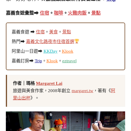
嘉義食遊彙整➡
住宿
。
咖啡
。
火雞肉飯
。
景點
嘉義食遊 ➡
住宿
。
美食
。
景點
熱門➡
嘉義文化路夜市住宿首選
阿里山一日遊➡
KKDay
。
Klook
嘉義訂房➡
Trip
。
Klook
。
eztravel
作者｜瑪格
Margaret Lai
旅遊與美食作家，2008年創立
margaret.tw
，著有《
阿
里山出杯
》。