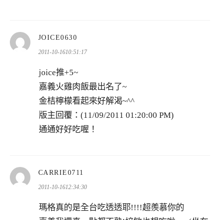
表
JOICE0630
示:
2011-10-1610:51:17
joice推+5~
嘉義火雞肉飯最出名了~
金桔檸檬看起來好解渴~^^
版主回覆：(11/09/2011 01:20:00 PM)
通通好好吃喔！
表
CARRIE0711
示:
2011-10-1612:34:30
瑪格真的是全台吃透透耶!!!!超羨慕你的