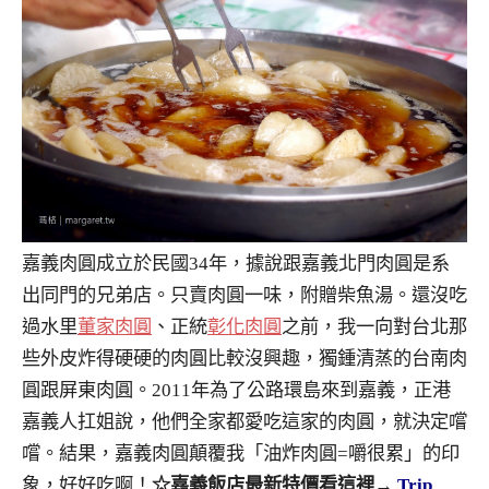
嘉義肉圓成立於民國34年，據說跟嘉義北門肉圓是系
出同門的兄弟店。只賣肉圓一味，附贈柴魚湯。還沒吃
過水里
董家肉圓
、正統
彰化肉圓
之前，我一向對台北那
些外皮炸得硬硬的肉圓比較沒興趣，獨鍾清蒸的台南肉
圓跟屏東肉圓。2011年為了公路環島來到嘉義，正港
嘉義人扛姐說，他們全家都愛吃這家的肉圓，就決定嚐
嚐。結果，嘉義肉圓顛覆我「油炸肉圓=嚼很累」的印
象，好好吃啊！
☆嘉義飯店最新特價看這裡→
Trip