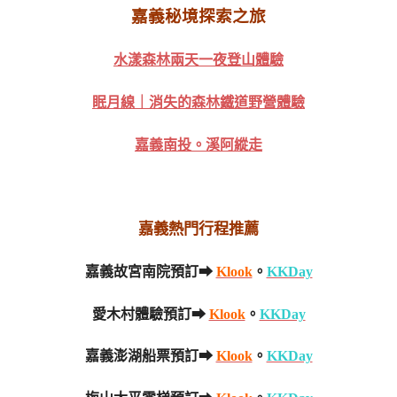
嘉義秘境探索之旅
水漾森林兩天一夜登山體驗
眠月線｜消失的森林鐵道野營體驗
嘉義南投。溪阿縱走
嘉義熱門行程推薦
嘉義故宮南院預訂➡
Klook
。
KKDay
愛木村體驗預訂➡
Klook
。
KKDay
嘉義澎湖船票預訂➡
Klook
。
KKDay