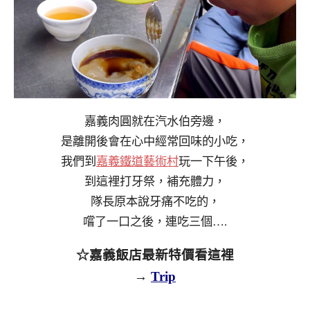
嘉義肉圓就在汽水伯旁邊，
是離開後會在心中經常回味的小吃，
我們到
嘉義鐵道藝術村
玩一下午後，
到這裡打牙祭，補充體力，
隊長原本說牙痛不吃的，
嚐了一口之後，連吃三個….
☆嘉義飯店最新特價看這裡
→
Trip