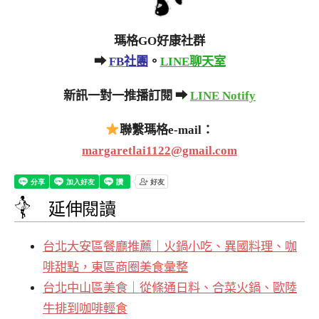
瑪格GO好康社群
➡
FB社團
。
LINE聊天室
新訊一對一推播訂閱 ➡
LINE Notify
聯繫瑪格e-mail：
margaretlai1122@gmail.com
延伸閱讀
台北大安區餐廳推薦｜火鍋小吃、異國料理、咖
啡甜點，東區商圈美食彙整
台北中山區美食｜從條通日料、合菜火鍋、歐陸
牛排到咖啡輕食