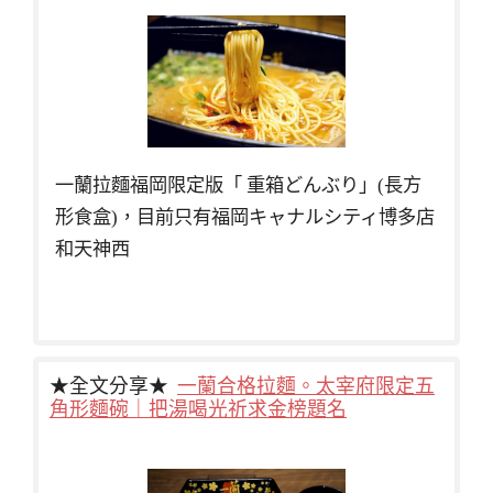
一蘭拉麵福岡限定版「 重箱どんぶり」(長方
形食盒)，目前只有福岡キャナルシティ博多店
和天神西
★全文分享★
一蘭合格拉麵。太宰府限定五
角形麵碗｜把湯喝光祈求金榜題名