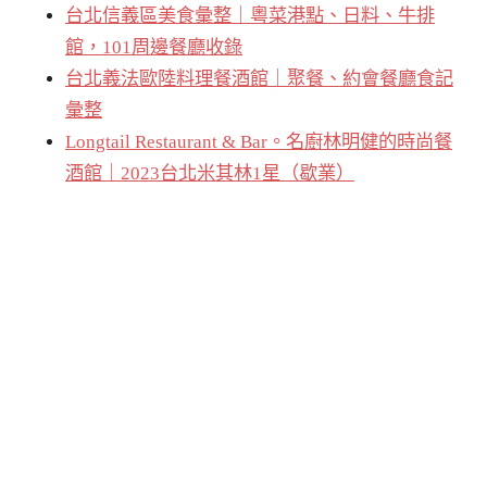
台北信義區美食彙整｜粵菜港點、日料、牛排
館，101周邊餐廳收錄
台北義法歐陸料理餐酒館｜聚餐、約會餐廳食記
彙整
Longtail Restaurant & Bar。名廚林明健的時尚餐
酒館｜2023台北米其林1星（歇業）