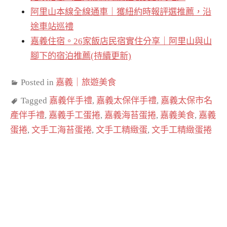
阿里山本線全線通車｜獲紐約時報評選推薦，沿
途車站巡禮
嘉義住宿。26家飯店民宿實住分享｜阿里山與山
腳下的宿泊推薦(持續更新)
Posted in
嘉義｜旅遊美食
Tagged
嘉義伴手禮
,
嘉義太保伴手禮
,
嘉義太保市名
產伴手禮
,
嘉義手工蛋捲
,
嘉義海苔蛋捲
,
嘉義美食
,
嘉義
蛋捲
,
文手工海苔蛋捲
,
文手工精緻蛋
,
文手工精緻蛋捲