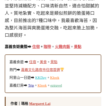
並堅持減糖配方、口味清新自然，適合怕甜膩的
人。質地紮實、吃起來是類似煎餅的脆蛋捲口
感，目前推出的7種口味中，我最喜歡海苔，因
為整片海苔與爽脆蛋捲交融，吃起來脆上加脆，
口感很好。
嘉義食遊彙整➡
住宿
。
咖啡
。
火雞肉飯
。
景點
嘉義食遊 ➡
住宿
。
美食
。
景點
熱門➡
嘉義文化路夜市住宿首選
阿里山一日遊➡
KKDay
。
Klook
嘉義訂房➡
Trip
。
Klook
。
eztravel
作者｜瑪格
Margaret Lai