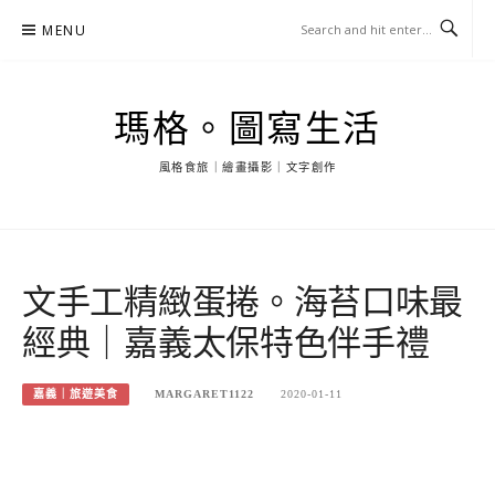
Skip
MENU
to
content
瑪格。圖寫生活
風格食旅｜繪畫攝影｜文字創作
文手工精緻蛋捲。海苔口味最
經典｜嘉義太保特色伴手禮
嘉義｜旅遊美食
MARGARET1122
2020-01-11