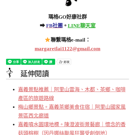
瑪格GO好康社群
➡
FB社團
。
LINE聊天室
聯繫瑪格e-mail：
margaretlai1122@gmail.com
延伸閱讀
嘉義景點推薦｜阿里山雲海、木都、茶鄉、咖啡
產區的旅遊路線
梅山鄉景點。嘉義茶鄉美食住宿｜阿里山國家風
景區西北廊道
嘉義噴水圓環地標。陳澄波街景藝廊｜懷念的香
菇頭榕樹（因丹娜絲颱風狂襲受創倒地）