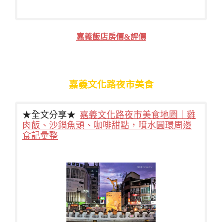
嘉義飯店房價&評價
嘉義文化路夜市美食
★全文分享★
嘉義文化路夜市美食地圖｜雞
肉飯、沙鍋魚頭、咖啡甜點，噴水圓環周邊
食記彙整