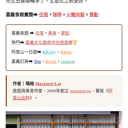
先生出餐順暢多了，生意比之前更好。
嘉義食遊彙整➡
住宿
。
咖啡
。
火雞肉飯
。
景點
嘉義食遊 ➡
住宿
。
美食
。
景點
熱門➡
嘉義文化路夜市住宿首選
阿里山一日遊➡
KKDay
。
Klook
嘉義訂房➡
Trip
。
Klook
。
eztravel
作者｜瑪格
Margaret Lai
旅遊與美食作家，2008年創立
margaret.tw
，著有《
阿
里山出杯
》。