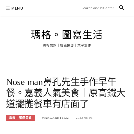
Skip
MENU
to
content
瑪格。圖寫生活
風格食旅｜繪畫攝影｜文字創作
Nose man鼻孔先生手作早午
餐。嘉義人氣美食｜原高鐵大
道擺攤餐車有店面了
嘉義｜旅遊美食
MARGARET1122
2022-08-05