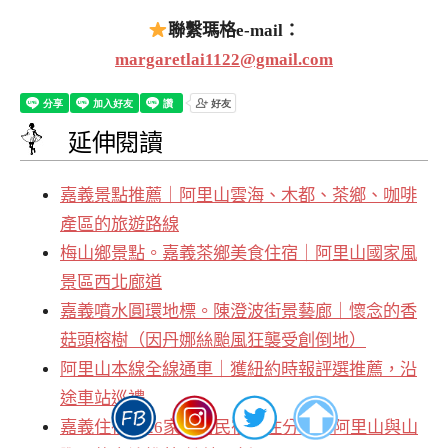
聯繫瑪格e-mail：
margaretlai1122@gmail.com
延伸閱讀
嘉義景點推薦｜阿里山雲海、木都、茶鄉、咖啡
產區的旅遊路線
梅山鄉景點。嘉義茶鄉美食住宿｜阿里山國家風
景區西北廊道
嘉義噴水圓環地標。陳澄波街景藝廊｜懷念的香
菇頭榕樹（因丹娜絲颱風狂襲受創倒地）
阿里山本線全線通車｜獲紐約時報評選推薦，沿
途車站巡禮
嘉義住宿。26家飯店民宿實住分享｜阿里山與山