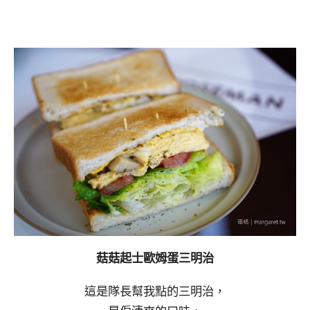
菇菇起士歐姆蛋三明治
這是隊長幫我點的三明治，