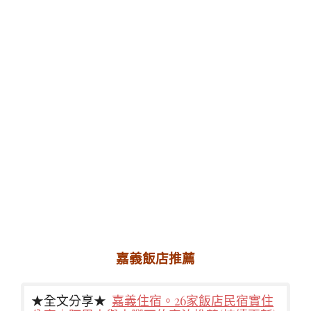
嘉義飯店推薦
★全文分享★
嘉義住宿。26家飯店民宿實住