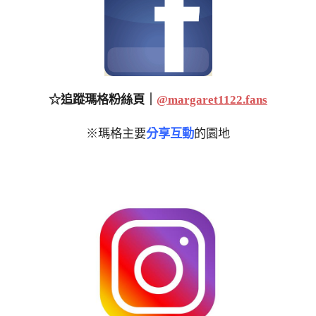
☆追蹤瑪格粉絲頁｜
@margaret1122.fans
※瑪格主要
分享互動
的園地