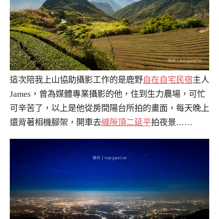
這次陪我上山協助攝影工作的是鹿野
自在自宅民宿
主人
James，曾為媒體專業攝影的他，住到生力農場，可忙
可辛苦了，以上是他從房間陽台所拍的畫面，每天晚上
還背著相機腳架，開車去
縫隙頂二延平
拍夜景……