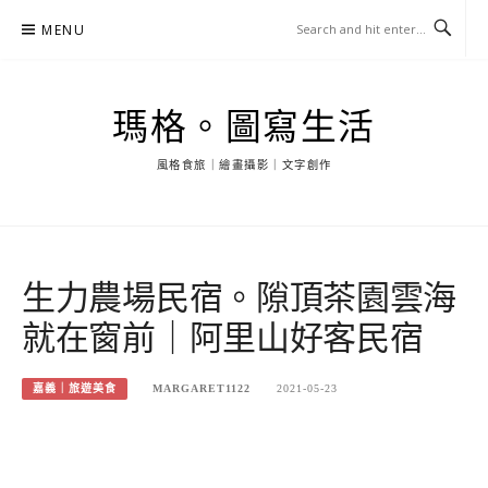
Skip
MENU
to
content
瑪格。圖寫生活
風格食旅｜繪畫攝影｜文字創作
生力農場民宿。隙頂茶園雲海
就在窗前｜阿里山好客民宿
嘉義｜旅遊美食
MARGARET1122
2021-05-23