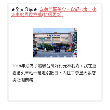
★全文分享★
嘉義西區美食。食記27家｜後
火車站周邊推薦(持續更新)
2018年底為了體驗台灣好行光林我嘉，我在嘉
義後火車站一帶走跳數日，入住了尊皇大飯店
與冠閣商務