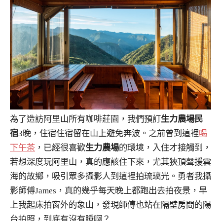
為了造訪阿里山所有咖啡莊園，我們預訂
生力農場民
宿
3晚，住宿住宿留在山上避免奔波。之前曾到這裡
喝
下午茶
，已經很喜歡
生力農場
的環境，入住才接觸到，
若想深度玩阿里山，真的應該住下來，尤其狹頂聲援雲
海的故鄉，吸引眾多攝影人到這裡拍琉璃光。勇者我攝
影師傅James，真的幾乎每天晚上都跑出去拍夜景，早
上我起床拍窗外的象山，發現師傅也站在隔壁房間的陽
台拍照，到底有沒有睡啊？