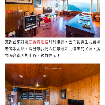
感謝台東好友
鹿野森活宿
玲玲推薦，因而認識生力農場
老闆娘孟慈，緣分讓我們入住景觀如此優美的民宿，房
間陽台都面對山谷，視野遼闊！