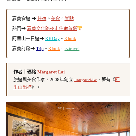
嘉義食遊 ➡
住宿
。
美食
。
景點
熱門➡
嘉義文化路夜市住宿首選
阿里山一日遊➡
KKDay
。
Klook
嘉義訂房➡
Trip
。
Klook
。
eztravel
作者｜瑪格
Margaret Lai
旅遊與美食作家，2008年創立
margaret.tw
，著有《
阿
里山出杯
》。