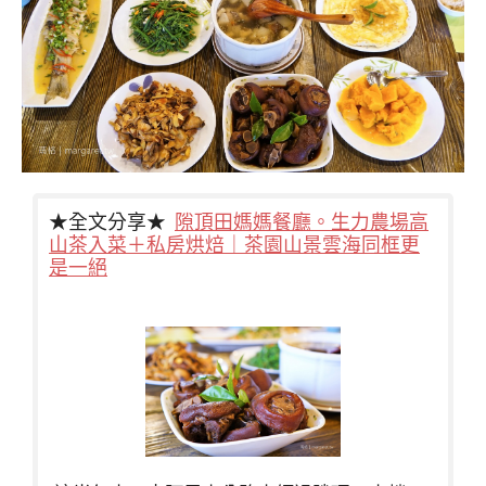
★全文分享★
隙頂田媽媽餐廳。生力農場高
山茶入菜＋私房烘焙｜茶園山景雲海同框更
是一絕