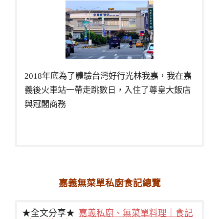
2018年底為了體驗台灣好行光林我嘉，我在嘉
義後火車站一帶走跳數日，入住了尊皇大飯店
與冠閣商務
嘉義無菜單私廚食記總覽
★全文分享★
嘉義私廚、無菜單料理｜食記