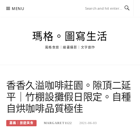
Skip
MENU
to
content
瑪格。圖寫生活
風格食旅｜繪畫攝影｜文字創作
香香久溢咖啡莊園。隙頂二延
平｜竹棚設攤假日限定。自種
自烘咖啡品質極佳
嘉義｜旅遊美食
MARGARET1122
2021-06-03