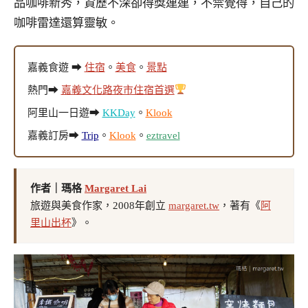
品咖啡新秀，資歷不深卻得獎連連，不禁覺得，自己的
咖啡雷達還算靈敏。
嘉義食遊 ➡
住宿
。
美食
。
景點
熱門➡
嘉義文化路夜市住宿首選
阿里山一日遊➡
KKDay
。
Klook
嘉義訂房➡
Trip
。
Klook
。
eztravel
作者｜瑪格
Margaret Lai
旅遊與美食作家，2008年創立
margaret.tw
，著有《
阿
里山出杯
》。