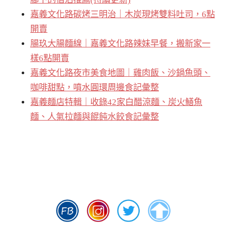
嘉義文化路碳烤三明治｜木炭現烤雙料吐司，6點
開賣
腸玖大腸麵線｜嘉義文化路辣妹早餐，搬新家一
樣6點開賣
嘉義文化路夜市美食地圖｜雞肉飯、沙鍋魚頭、
咖啡甜點，噴水圓環周邊食記彙整
嘉義麵店特輯｜收錄42家白醋涼麵、炭火鱔魚
麵、人氣拉麵與餛飩水餃食記彙整