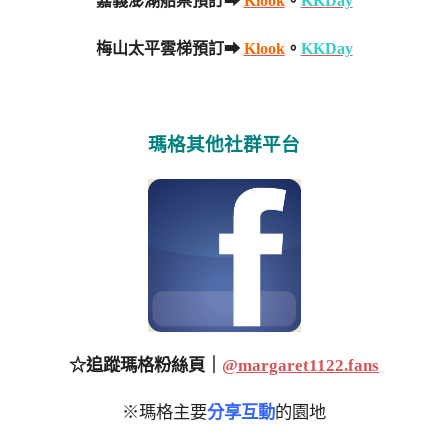
嘉義澎湖船票預訂➡
Klook
。
KKDay
梅山太平雲梯預訂➡
Klook
。
KKDay
瑪格其他社群平台
☆追蹤瑪格粉絲頁｜
@margaret1122.fans
※瑪格主要
分享互動
的園地