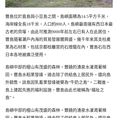
豐島位於直島與小豆島之間，島嶼面積為14.5平方千米，
海岸線全長18千米，人口約800人。島嶼最南端有西日本最
古老的貝塚，由此可推測9000年前左右已有人在此居住。
豐島隨著瀨戶內海的貿易發展爾興盛，幾千年來其支柱產
業為石材業。包括京都桂離宮的石燈籠在內，豐島石在西
日本各地被廣泛使用。
島嶼中部的檀山有茂盛的森林，豐饒的湧泉水灌溉著梯
田。豐島水稻業發達，過去除了供給島上居民外，還向島
外銷售。該島因乳畜業發達被譽為“牛奶之島”。二戰後，
島上建起先進的福利設施，豐島由此也被稱為“福祉之
島”。
島嶼中部的檀山有茂盛的森林，豐饒的湧泉水灌溉著梯
田。豐島水稻業發達，過去除了供給島上居民外，還向島