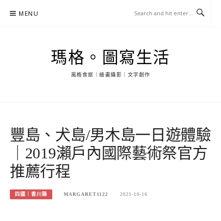
Skip
MENU
to
content
瑪格。圖寫生活
風格食旅｜繪畫攝影｜文字創作
豐島、犬島/男木島一日遊體驗
｜2019瀨戶內國際藝術祭官方
推薦行程
四國｜香川縣
MARGARET1122
2021-10-16