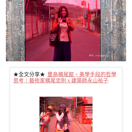
★全文分享★
豐島橫尾館。美學手段的哲學
思考｜藝術家橫尾忠則 x 建築師永山祐子