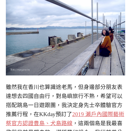
雖然我在香川也算識途老馬，但身邊部分朋友表
達想去四國自由行，對島嶼旅行不熟，希望可以
搭配跳島一日遊跟團，我決定身先士卒體驗官方
推薦行程，在KKday預訂了
2019 瀨戶內國際藝術
祭官方認證豊島、犬島路線
，這兩個島是我最喜