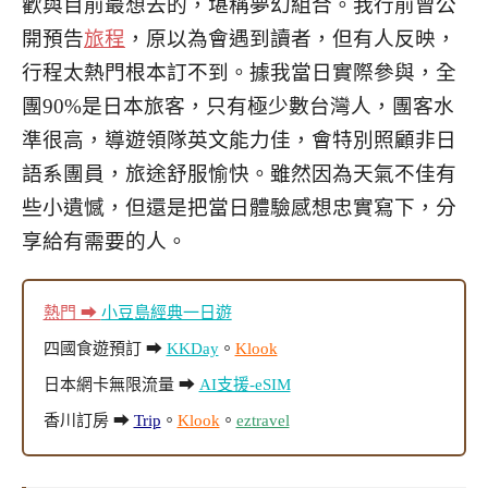
歡與目前最想去的，堪稱夢幻組合。我行前曾公
開預告
旅程
，原以為會遇到讀者，但有人反映，
行程太熱門根本訂不到。據我當日實際參與，全
團90%是日本旅客，只有極少數台灣人，團客水
準很高，導遊領隊英文能力佳，會特別照顧非日
語系團員，旅途舒服愉快。雖然因為天氣不佳有
些小遺憾，但還是把當日體驗感想忠實寫下，分
享給有需要的人。
熱門 ➡
小豆島經典一日遊
四國食遊預訂 ➡
KKDay
。
Klook
日本網卡無限流量 ➡
AI支援-eSIM
香川訂房 ➡
Trip
。
Klook
。
eztravel