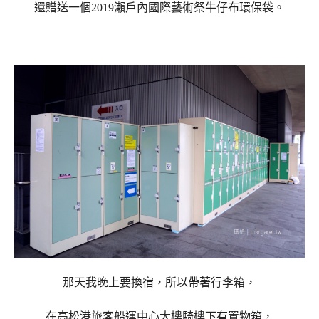
還贈送一個2019瀨戶內國際藝術祭牛仔布環保袋。
那天我晚上要換宿，所以帶著行李箱，
在高松港旅客船運中心大樓騎樓下有置物箱，