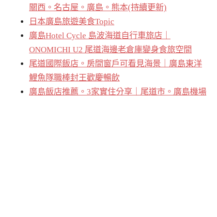
關西。名古屋。廣島。熊本(持續更新)
日本廣島旅遊美食Topic
廣島Hotel Cycle 島波海道自行車旅店｜
ONOMICHI U2 尾道海邊老倉庫變身食旅空間
尾道國際飯店。房間窗戶可看見海景｜廣島東洋
鯉魚隊職棒封王歡慶暢飲
廣島飯店推薦。3家實住分享｜尾道市。廣島機場