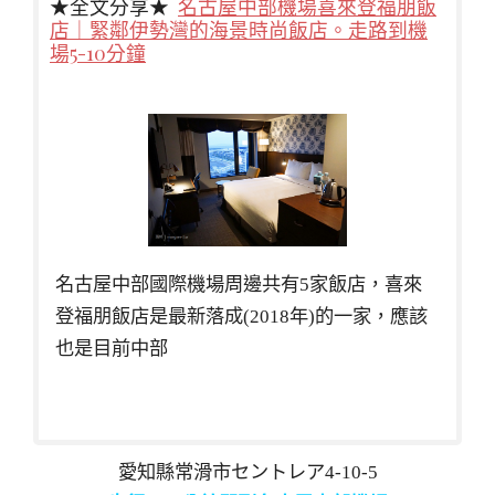
★全文分享★
名古屋中部機場喜來登福朋飯
店｜緊鄰伊勢灣的海景時尚飯店。走路到機
場5-10分鐘
名古屋中部國際機場周邊共有5家飯店，喜來
登福朋飯店是最新落成(2018年)的一家，應該
也是目前中部
愛知縣常滑市セントレア4-10-5