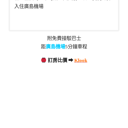
入住廣島機場
附免費接駁巴士
距
廣島機場
5分鐘車程
訂房比價 ➡
Klook