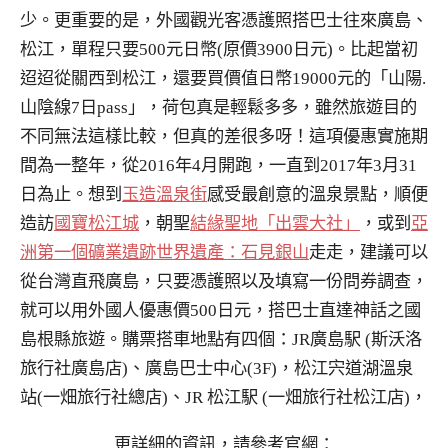
少。更重要的是，外國觀光客憑護照搭巴士往來廣島、
松江，單程只要500元日幣(原價3900日元)。比起當初
迢迢從關西到松江，還要買價值日幣19000元的「山陽.
山陰線7日pass」，荷包真是輕鬆多多，雖然旅遊目的
不同無法這樣比較，但真的差很多呀！這項優惠實施期
間為一整年，從2016年4月開跑，一直到2017年3月31
日為止。想到
玉造溫泉街
感受最創意的溫泉景點，順便
造訪
國寶松江城
，朝聖
結緣聖地「出雲大社」
，或到
亞
洲第一個礦業遺跡世界遺產：石見銀山
走走，建議可以
從台灣直飛廣島，只要憑護照以及填寫一份問券調查，
就可以用外國人優惠價500日元，搭巴士直達神話之國
島根縣旅遊。購票搭車地點有四個：JR廣島駅 (斯沃洛
旅行社廣島店)、廣島巴士中心(3F)，松江宍道湖溫泉
站(一畑旅行社總店)、JR 松江駅 (一畑旅行社松江店)，
更詳細的資訊，請參考官網：