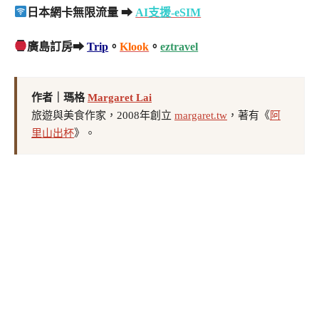
日本網卡無限流量 ➡
AI支援-eSIM
廣島訂房➡
Trip
。
Klook
。
eztravel
作者｜瑪格
Margaret Lai
旅遊與美食作家，2008年創立
margaret.tw
，著有《
阿
里山出杯
》。