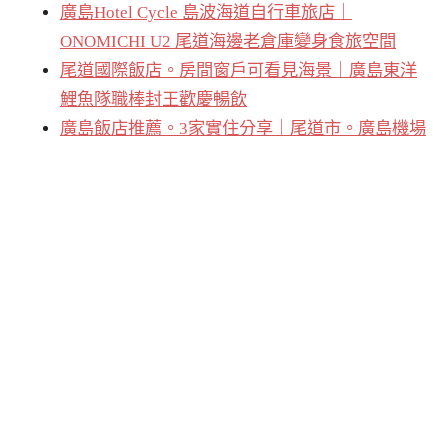
廣島Hotel Cycle 島波海道自行車旅店｜
ONOMICHI U2 尾道海邊老倉庫變身食旅空間
尾道國際飯店。房間窗戶可看見海景｜廣島東洋
鯉魚隊職棒封王歡慶暢飲
廣島飯店推薦。3家實住分享｜尾道市。廣島機場