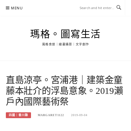
Skip
MENU
to
content
瑪格。圖寫生活
風格食旅｜繪畫攝影｜文字創作
直島涼亭。宮浦港｜建築金童
藤本壯介的浮島意象。2019瀨
戶內國際藝術祭
四國｜香川縣
MARGARET1122
2019-09-04