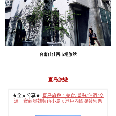
台南佳佳西市場旅館
直島旅遊
★全文分享★
直島旅遊。美食/景點/住宿/交
通｜安藤忠雄藝術小島 x 瀨戶內國際藝術祭