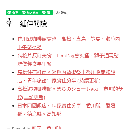
延伸閱讀
香川縣咖啡館彙整｜高松、直島、豐島、瀨戶內
下午茶巡禮
高松片原町美食｜LionDog熱狗堡，獅子通現點
現做輕食早午餐
高松住宿推薦。瀨戶內藝術祭｜香川縣商務飯
店、青年旅館12家實住分享 (持續更新)
高松選物咖啡館。まちのシューレ963｜市町的學
校(二訪更新)
日本四國飯店。14家實住分享｜香川縣。愛媛
縣。德島縣。高知縣
Posted in
四國｜香川縣