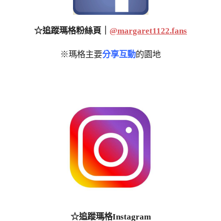
☆追蹤瑪格粉絲頁｜
@margaret1122.fans
※瑪格主要
分享互動
的園地
☆追蹤瑪格Instagram