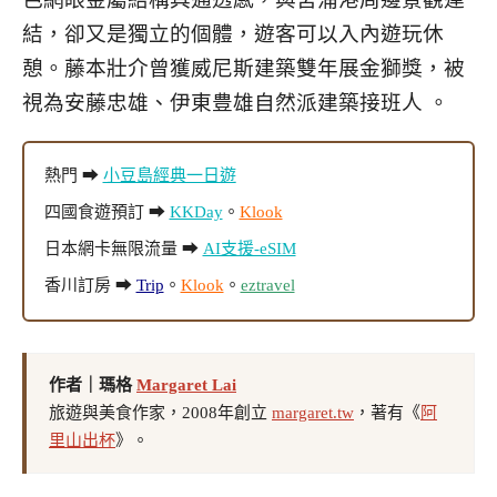
結，卻又是獨立的個體，遊客可以入內遊玩休
憩。藤本壯介
曾獲威尼斯建築雙年展金獅獎，
被
視為安藤忠雄、伊東豊雄自然派建築接班人 。
熱門 ➡
小豆島經典一日遊
四國食遊預訂 ➡
KKDay
。
Klook
日本網卡無限流量 ➡
AI支援-eSIM
香川訂房 ➡
Trip
。
Klook
。
eztravel
作者｜瑪格
Margaret Lai
旅遊與美食作家，2008年創立
margaret.tw
，著有《
阿
里山出杯
》。