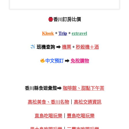
香川訂房比價
Klook
。
Trip
。
eztravel
班機查詢
➡
機票
。
秒殺機＋酒
中文預訂
➡
免稅購物
香川縣食遊彙整➡
咖啡館、甜點下午茶
高松美食、香川名物
｜
高松交通資訊
直島吃喝玩樂
｜
豐島吃喝玩樂