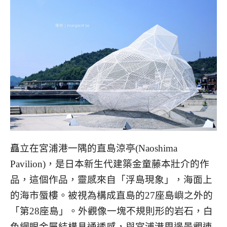
矗立在宮浦港一隅的直島涼亭(Naoshima
Pavilion)，是日本新生代建築金童藤本壯介的作
品，這個作品，靈感來自「浮島現象」，海面上
的海市蜃樓。被視為構成直島的27座島嶼之外的
「第28座島」。外觀像一塊不規則形的岩石，白
色網眼金屬結構具通透感，與宮浦港周邊景觀連