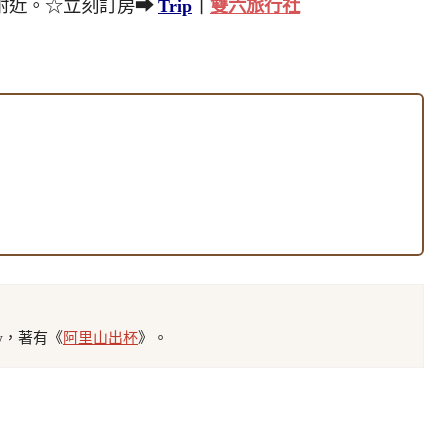
附近。☆立刻訂房
➡
Trip
｜
雙六旅行社
tw，著有《
阿里山出杯
》。