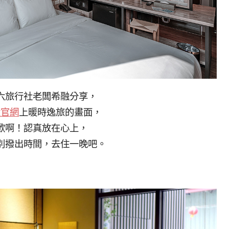
六旅行社老闆希融分享，
六官網
上暖時逸旅的畫面，
歡啊！認真放在心上，
別撥出時間，去住一晚吧。