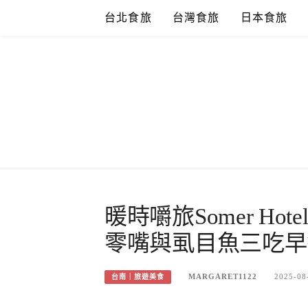
Skip
台北食旅
台灣食旅
日本食旅
to
content
暖時嚼旅Somer H
零嘴與虱目魚三吃早
MARGARET1122
2025-08
台南｜旅遊美食