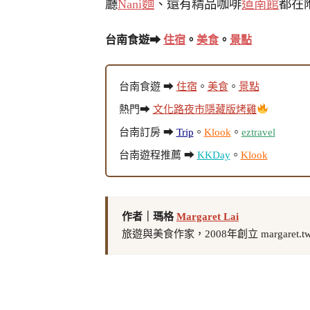
廳
Nani麵
、還有精品咖啡
道南館
都在
台南食遊➡
住宿
。
美食
。
景點
台南食遊 ➡
住宿
。
美食
。
景點
熱門➡
文化路夜市隱藏版烤雞
台南訂房 ➡
Trip
。
Klook
。
eztravel
台南遊程推薦 ➡
KKDay
。
Klook
作者｜瑪格
Margaret Lai
旅遊與美食作家，2008年創立 margaret.