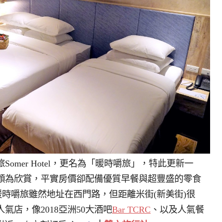
Somer Hotel，更名為「暖時嚼旅」，特此更新一
頗為欣賞，平實房價卻配備優質早餐與超豐盛的零食
現，暖時嚼旅雖然地址在西門路，但距離米街(新美街)很
店，像2018亞洲50大酒吧
Bar TCRC
、以及人氣餐