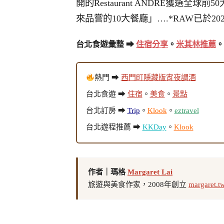
開的Restaurant ANDRE獲選
來品嘗的10大餐廳」….*RAW已於20
台北食遊彙整 ➡
住宿分享
。
米其林推薦
。
熱門 ➡
西門町隱藏版宵夜調酒
台北食遊 ➡
住宿
。
美食
。
景點
台北訂房 ➡
Trip
。
Klook
。
eztravel
台北遊程推薦 ➡
KKDay
。
Klook
作者｜瑪格
Margaret Lai
旅遊與美食作家，2008年創立
margaret.t