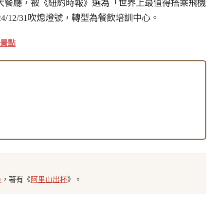
全球前50大餐廳，被《紐約時報》選為「世界上最值得搭乘飛機
24/12/31吹熄燈號，轉型為餐飲培訓中心。
景點
w
，著有《
阿里山出杯
》。