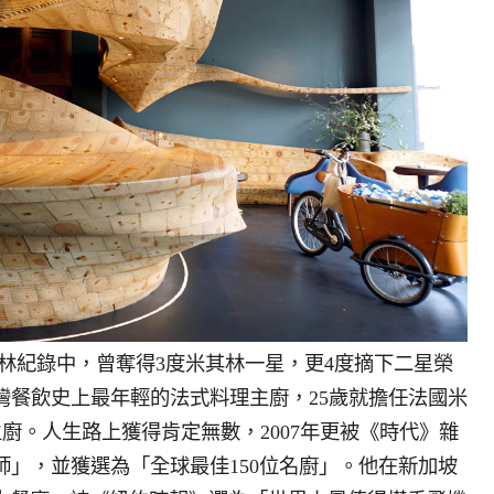
林紀錄中，曾奪得3度米其林一星，更4度摘下二星榮
灣餐飲史上最年輕的法式料理主廚，25歲就擔任法國米
ens執行主廚。人生路上獲得肯定無數，2007年更被《時代》雜
」，並獲選為「全球最佳150位名廚」。他在新加坡