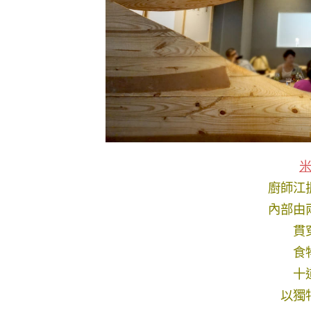
廚師江
內部由
貫
食
十
以獨