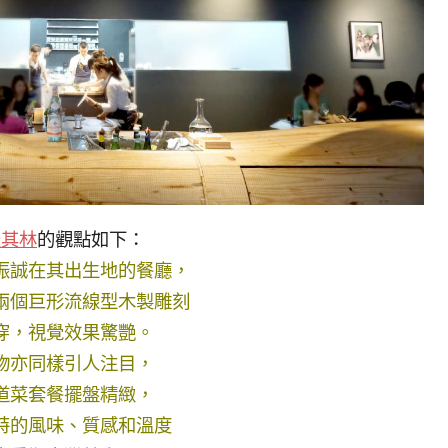
米其林
的觀點如下：
振誠在其出生地的餐廳，
兩個巨形流線型木製雕刻
穿，視覺效果驚艷。
物亦同樣引人注目，
道菜套餐擺盤精緻，
特的風味、質感和溫度