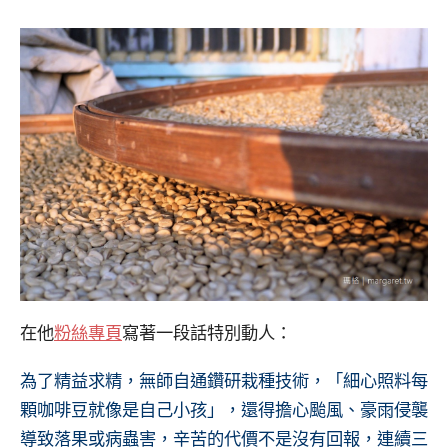
在他
粉絲專頁
寫著一段話特別動人：
為了精益求精，無師自通鑽研栽種技術，「細心照料每
顆咖啡豆就像是自己小孩」，還得擔心颱風、豪雨侵襲
導致落果或病蟲害，辛苦的代價不是沒有回報，連續三