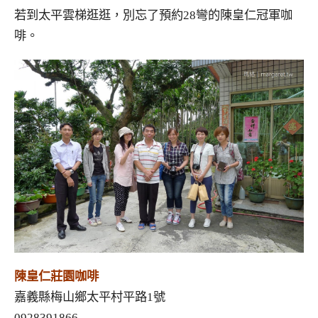
若到太平雲梯逛逛，別忘了預約28彎的陳皇仁冠軍咖
啡。
陳皇仁莊園咖啡
嘉義縣梅山鄉太平村平路1號
0928391866