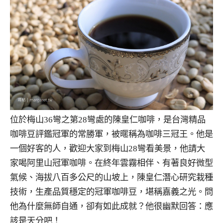
位於梅山36彎之第28彎處的陳皇仁咖啡，是台灣精品
咖啡豆評鑑冠軍的常勝軍，被暱稱為咖啡三冠王。他是
一個好客的人，歡迎大家到梅山28彎看美景，他請大
家喝阿里山冠軍咖啡。在終年雲霧相伴、有著良好微型
氣候、海拔八百多公尺的山坡上，陳皇仁潛心研究栽種
技術，生產品質穩定的冠軍咖啡豆，堪稱嘉義之光。問
他為什麼無師自通，卻有如此成就？他很幽默回答：應
該是天分吧！