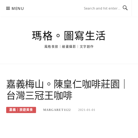
Skip
MENU
to
content
瑪格。圖寫生活
風格食旅｜繪畫攝影｜文字創作
嘉義梅山。陳皇仁咖啡莊園｜
台灣三冠王咖啡
嘉義｜旅遊美食
MARGARET1122
2021-01-01