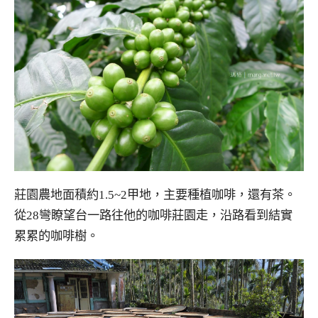
莊園農地面積約1.5~2甲地，主要種植咖啡，還有茶。
從28彎瞭望台一路往他的咖啡莊園走，沿路看到結實
累累的咖啡樹。