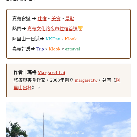
嘉義食遊 ➡
住宿
。
美食
。
景點
熱門➡
嘉義文化路夜市住宿首選
阿里山一日遊➡
KKDay
。
Klook
嘉義訂房➡
Trip
。
Klook
。
eztravel
作者｜瑪格
Margaret Lai
旅遊與美食作家，2008年創立
margaret.tw
，著有《
阿
里山出杯
》。