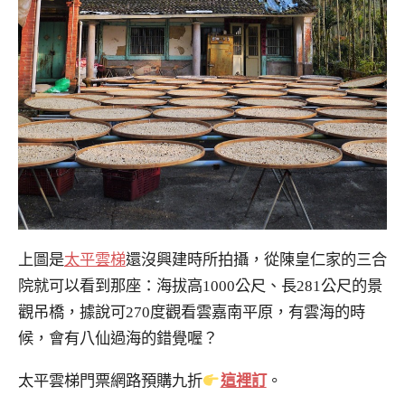
上圖是
太平雲梯
還沒興建時所拍攝，從陳皇仁家的三合
院就可以看到那座：海拔高1000公尺、長281公尺的景
觀吊橋，據說可270度觀看雲嘉南平原，有雲海的時
候，會有八仙過海的錯覺喔？
太平雲梯門票網路預購九折
這裡訂
。