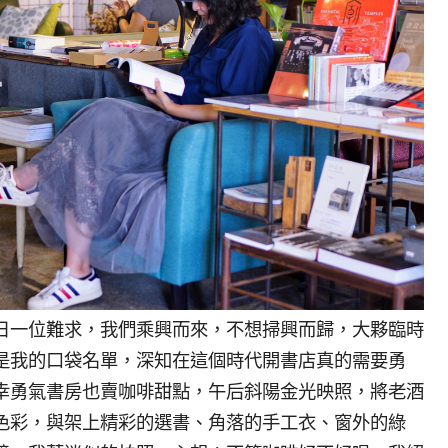
日一位難求，我們乘興而來，不想掃興而歸，大夥臨時
是我的口袋名單，深知在這個時代開書店真的需要勇
幸勇氣書房也賣咖啡甜點，午后斜陽金光映照，將老酒
色彩，與架上精彩的選書、角落的手工衣、窗外的綠