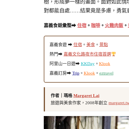
樹，形成夢一樣的畫面。面對如此情
對都能自處……結果竟是多慮，勇氣
嘉義食遊彙整➡
住宿
。
咖啡
。
火雞肉飯
。
嘉義食遊 ➡
住宿
。
美食
。
景點
熱門➡
嘉義文化路夜市住宿首選
阿里山一日遊➡
KKDay
。
Klook
嘉義訂房➡
Trip
。
Klook
。
eztravel
作者｜瑪格
Margaret Lai
旅遊與美食作家，2008年創立
margaret.t