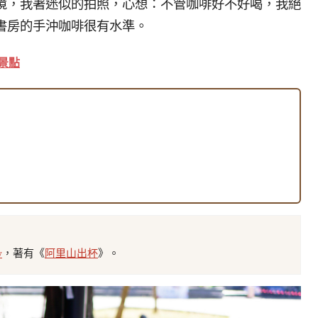
境，我著迷似的拍照，心想：不管咖啡好不好喝，我絕
書房的手沖咖啡很有水準。
景點
w
，著有《
阿里山出杯
》。