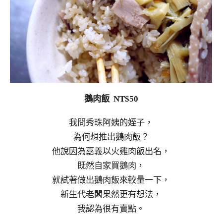
鵝肉飯 NT$50
我問秀珠阿姨的姪子，
為何想推出鵝肉飯？
他說因為嘉義以火雞肉飯出名，
既然自家買鵝肉，
就試著做出鵝肉飯來較量一下，
新生代老闆果然更有想法，
我認為很有賣點。