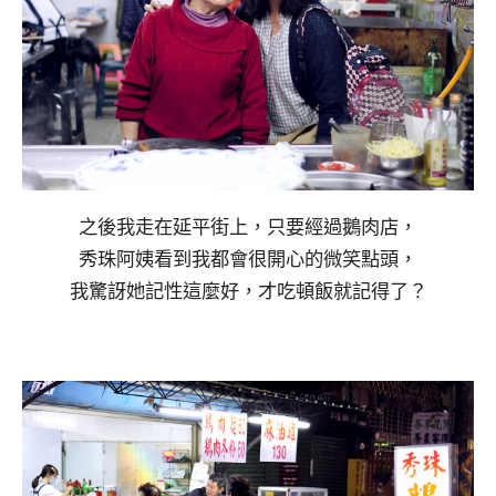
之後我走在延平街上，只要經過鵝肉店，
秀珠阿姨看到我都會很開心的微笑點頭，
我驚訝她記性這麼好，才吃頓飯就記得了？