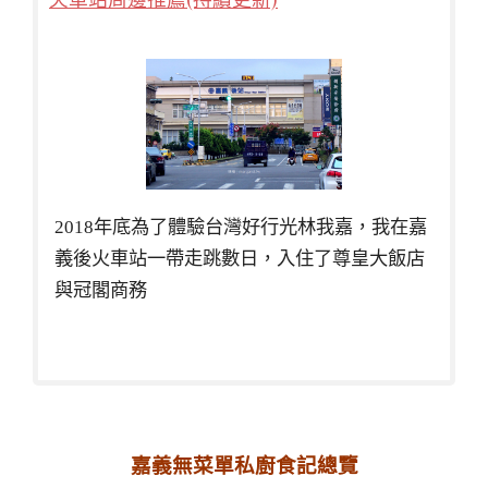
2018年底為了體驗台灣好行光林我嘉，我在嘉
義後火車站一帶走跳數日，入住了尊皇大飯店
與冠閣商務
嘉義無菜單私廚食記總覽