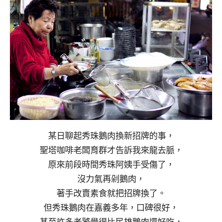
某日聊起秀珠鵝肉換新招牌的事，
聖塔咖啡老闆育群才告訴我來龍去脈，
原來前段時間秀珠阿姨手受傷了，
沒力氣再剁鵝肉，
著手改賣素食就把招牌換了。
但秀珠鵝肉在嘉義多年，口碑很好，