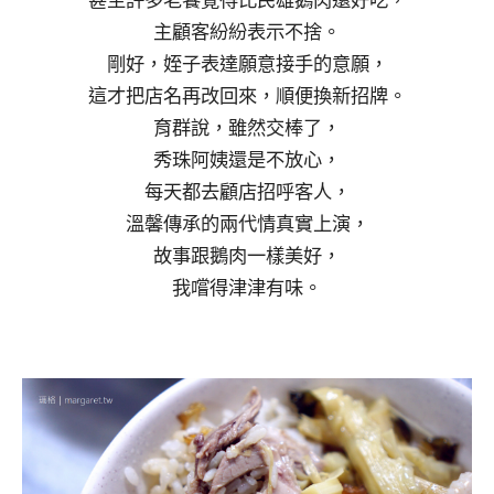
甚至許多老饕覺得比民雄鵝肉還好吃，
主顧客紛紛表示不捨。
剛好，姪子表達願意接手的意願，
這才把店名再改回來，順便換新招牌。
育群說，雖然交棒了，
秀珠阿姨還是不放心，
每天都去顧店招呼客人，
溫馨傳承的兩代情真實上演，
故事跟鵝肉一樣美好，
我嚐得津津有味。