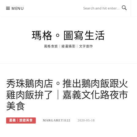
Skip
MENU
to
content
瑪格。圖寫生活
風格食旅｜繪畫攝影｜文字創作
秀珠鵝肉店。推出鵝肉飯跟火
雞肉飯拚了｜嘉義文化路夜市
美食
嘉義｜旅遊美食
MARGARET1122
2020-05-18