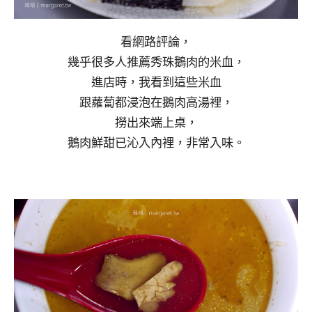
看網路評論，
幾乎很多人推薦秀珠鵝肉的米血，
進店時，我看到這些米血
跟蘿蔔都浸泡在鵝肉高湯裡，
撈出來端上桌，
鵝肉鮮甜已沁入內裡，非常入味。