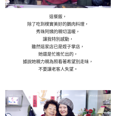
這餐飯，
除了吃到樸實美好的鵝肉料理，
秀珠阿姨的親切溫暖，
讓我特別感動，
雖然這家店已是姪子掌店，
她還是忙進忙出的，
據說她親力親為照看著希望別走味，
不要讓老客人失望。