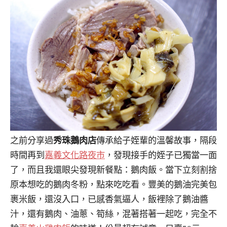
之前分享過
秀珠鵝肉店
傳承給子姪輩的溫馨故事，隔段
時間再到
嘉義文化路夜市
，發現接手的姪子已獨當一面
了，而且我還眼尖發現新餐點：鵝肉飯。當下立刻割捨
原本想吃的鵝肉冬粉，點來吃吃看。豐美的鵝油完美包
裹米飯，還沒入口，已感香氣逼人，飯裡除了鵝油醬
汁，還有鵝肉、油蔥、筍絲，混著搭著一起吃，完全不