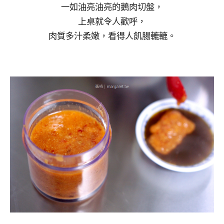
一如油亮油亮的鵝肉切盤，
上桌就令人歡呼，
肉質多汁柔嫩，看得人飢腸轆轆。