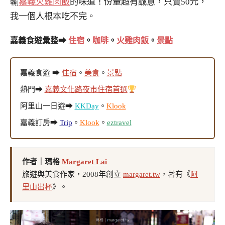
輸
嘉義火雞肉飯
的味道！份量超有誠意，只賣50元，
我一個人根本吃不完。
嘉義食遊彙整➡
住宿
。
咖啡
。
火雞肉飯
。
景點
嘉義食遊 ➡
住宿
。
美食
。
景點
熱門➡
嘉義文化路夜市住宿首選
阿里山一日遊➡
KKDay
。
Klook
嘉義訂房➡
Trip
。
Klook
。
eztravel
作者｜瑪格
Margaret Lai
旅遊與美食作家，2008年創立
margaret.tw
，著有《
阿
里山出杯
》。