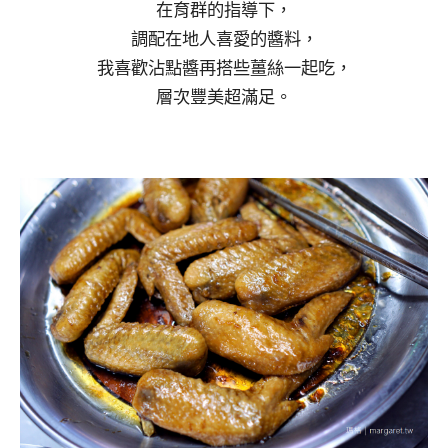
在育群的指導下，
調配在地人喜愛的醬料，
我喜歡沾點醬再搭些薑絲一起吃，
層次豐美超滿足。