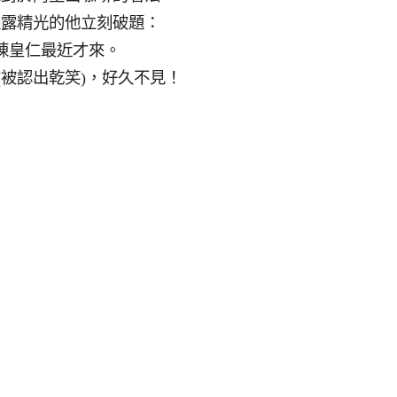
眼露精光的他立刻破題：
陳皇仁最近才來。
(被認出乾笑)，好久不見！