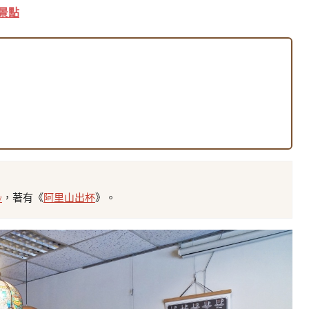
景點
w
，著有《
阿里山出杯
》。