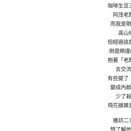
咖啡生豆
阿茂老
而我是
高山
但經過這
倒是睽違
抱著「老
去交
有些變了
變成內
少了
飛花摘葉
連訪二
想了解