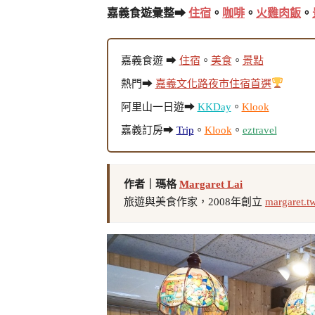
嘉義食遊彙整➡
住宿
。
咖啡
。
火雞肉飯
。
嘉義食遊 ➡
住宿
。
美食
。
景點
熱門➡
嘉義文化路夜市住宿首選
阿里山一日遊➡
KKDay
。
Klook
嘉義訂房➡
Trip
。
Klook
。
eztravel
作者｜瑪格
Margaret Lai
旅遊與美食作家，2008年創立
margaret.t