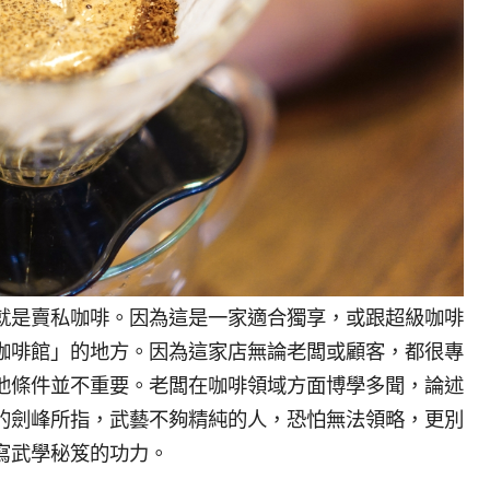
就是賣私咖啡。因為這是一家適合獨享，或跟超級咖啡
咖啡館」的地方。因為這家店無論老闆或顧客，都很專
他條件並不重要。老闆在咖啡領域方面博學多聞，論述
的劍峰所指，武藝不夠精純的人，恐怕無法領略，更別
寫武學秘笈的功力。