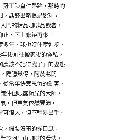
三冠王陳皇仁帶路，那時的
闆，話鋒出鞘很是銳利，
剛入門的精品咖啡品飲者，
仰止，下山修練再來！
麼多年，我也沒什麼進步，
8年後前往搬家後的賣私，
闆應該不記得我了」的姿態
流，隱隱覺得，阿茂老闆
，從當年快意恩仇的劍客，
斂謙沖但眼露精光的大師，
殺氣，但真氣依然豐沛，
皆可傷人，但不輕易出手。
次，假裝沒事的探口風，
他對於阿里山咖啡的看法，