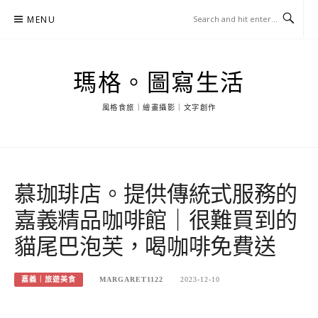
Skip
MENU
to
content
瑪格。圖寫生活
風格食旅｜繪畫攝影｜文字創作
慕珈琲店。提供傳統式服務的
嘉義精品咖啡館｜很難買到的
貓尾巴泡芙，喝咖啡免費送
嘉義｜旅遊美食
MARGARET1122
2023-12-10