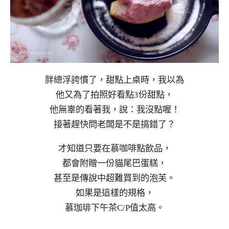
胖總浮誇慣了，甜點上桌時，我以為
他又為了拍照好看點3份甜點，
他無辜的看著我，說：我沒點喔！
接著趕快問老闆是不是搞錯了？
才知道只要在慕咖啡點飲品，
都會附贈一份貓尾巴蛋糕，
甚至是傳說中超難買到的泡芙。
如果是這樣的規格，
慕珈琲下午茶C/P值太高。