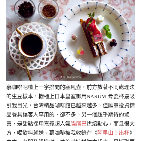
慕咖啡吧檯上一字排開的塞風壺，前方放著不同處理法
的生豆樣本，櫥櫃上日本皇室御用NARUMI骨瓷杯最吸
引我目光，台灣精品咖啡館已越來越多，但願意投資精
品餐具讓客人享用的，卻不多。另一個超乎期待的驚
喜，是甜點採用嘉義超人氣
貓尾巴
烘焙點心，而且很大
方，喝飲料就送。慕咖啡被我收錄在《
阿里山！出杯
》