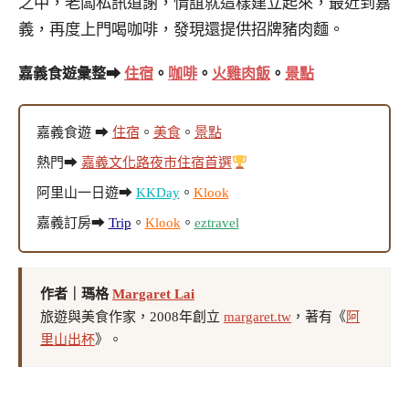
之中，老闆私訊道謝，情誼就這樣建立起來，最近到嘉
義，再度上門喝咖啡，發現還提供招牌豬肉麵。
嘉義食遊彙整➡
住宿
。
咖啡
。
火雞肉飯
。
景點
嘉義食遊 ➡
住宿
。
美食
。
景點
熱門➡
嘉義文化路夜市住宿首選
阿里山一日遊➡
KKDay
。
Klook
嘉義訂房➡
Trip
。
Klook
。
eztravel
作者｜瑪格
Margaret Lai
旅遊與美食作家，2008年創立
margaret.tw
，著有《
阿
里山出杯
》。