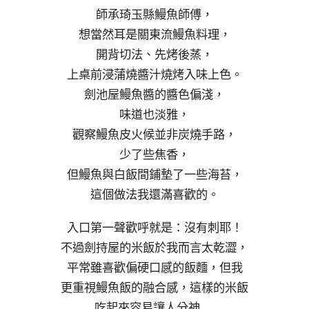
師承琦玉縣鰻魚師傅，
想當然耳是關東流鰻魚料理，
開背切法、先烤後蒸，
上桌前浸蒲燒醬汁燒烤入味上色。
劍池屋鰻魚醬的醬色偏淺，
味道也淡雅，
觀察鰻魚皮火候並非炭燒手路，
少了些焦香，
但鰻魚與白飯間鋪墊了一些海苔，
這個做法我還滿喜歡的。
入口第一聲歡呼就是：沒有刺耶！
不過劍持屋的米飯於我而言太乾澀，
平常雖喜歡偏硬口感的飯麵，但我
更重視鰻魚飯的融合感，這樣的米飯
吃起來容易讓人分神….