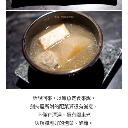
話說回來，以鰻魚定食來說，
劍持屋所附的配菜算很有誠意，
不僅有清湯、還有關東煮
與解膩剛好的泡菜、醃筍。