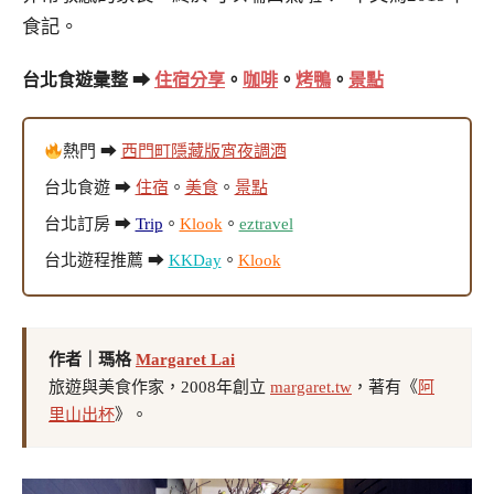
食記。
台北食遊彙整 ➡
住宿分享
。
咖啡
。
烤鴨
。
景點
熱門 ➡
西門町隱藏版宵夜調酒
台北食遊 ➡
住宿
。
美食
。
景點
台北訂房 ➡
Trip
。
Klook
。
eztravel
台北遊程推薦 ➡
KKDay
。
Klook
作者｜瑪格
Margaret Lai
旅遊與美食作家，2008年創立
margaret.tw
，著有《
阿
里山出杯
》。