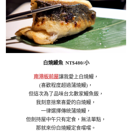
白燒鰻魚 NT$480/小
南港板前屋
讓我愛上白燒鰻，
(喜歡程度超過蒲燒鰻)，
但這次為了品味台北數家鰻魚飯，
我刻意捨棄喜愛的白燒鰻，
一律選擇傳統蒲燒鰻，
但劍持屋中午只有定食，無法單點，
那就來份白燒鰻定食嚐嚐。