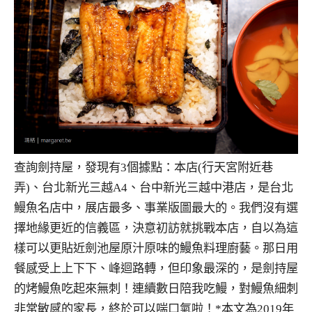
查詢劍持屋，發現有3個據點：本店(行天宮附近巷
弄)、台北新光三越A4、台中新光三越中港店，是台北
鰻魚名店中，展店最多、事業版圖最大的。我們沒有選
擇地緣更近的信義區，決意初訪就挑戰本店，自以為這
樣可以更貼近劍池屋原汁原味的鰻魚料理廚藝。那日用
餐感受上上下下、峰迴路轉，但印象最深的，是劍持屋
的烤鰻魚吃起來無刺！連續數日陪我吃鰻，對鰻魚細刺
非常敏感的家長，終於可以喘口氣啦！*本文為2019年