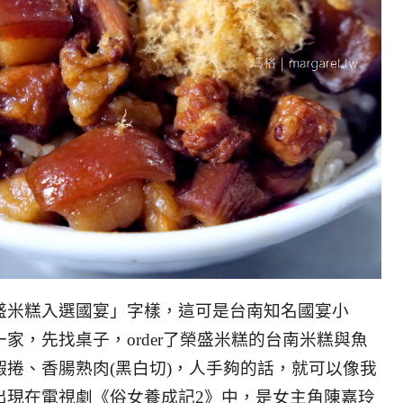
盛米糕入選國宴」字樣，
這可是台南知名國宴小
一家，
先找桌子，order了榮盛米糕的台南米糕與魚
蝦捲、香腸熟肉(黑白切)，
人手夠的話，就可以像我
出現在電視劇《俗女養成記2》中，是女主角陳嘉玲