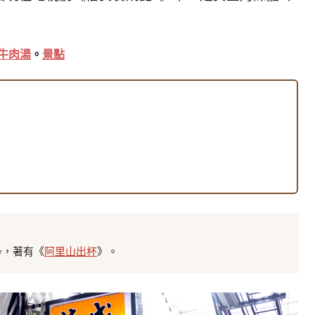
牛肉湯
。
景點
tw，著有《
阿里山出杯
》。