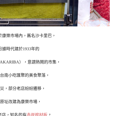
於康樂市場內，舊名沙卡里巴，
日據時代建於1933年的
KARIBA），
意謂熱鬧的市集，
台南小吃匯聚的美食聚落，
災，部分老店紛紛遷移，
原址改建為康樂市場，
，
老店，知名的有
赤崁棺材板