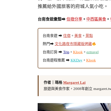
推薦給外國旅客的府城人氣小吃。
台南食遊彙整➡
住宿分享
。
中西區美食
。
台南食遊 ➡
住宿
。
美食
。
景點
熱門➡
文化路夜市隱藏版烤雞
台南訂房 ➡
Trip
。
Klook
。
eztravel
台南遊程推薦 ➡
KKDay
。
Klook
作者｜瑪格
Margaret Lai
旅遊與美食作家，2008年創立 margaret.