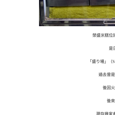
榮盛米糕位
是
「盛り場」（SA
過去曾是
後因火
後來
現存幾家