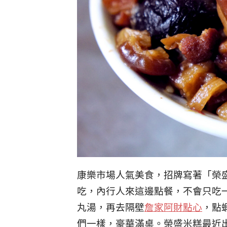
康樂市場人氣美食，
招牌寫著「榮
吃，
內行人來這邊點餐，不會只吃
丸湯，
再去隔壁
詹家阿財點心
，點
們一樣，豪華滿桌。榮盛米糕最近