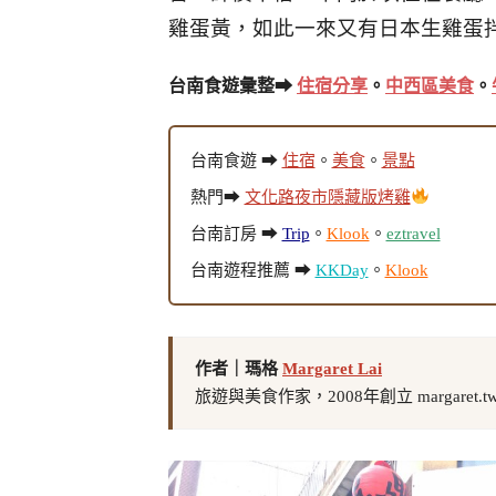
雞蛋黃，如此一來又有日本生雞蛋
台南食遊彙整➡
住宿分享
。
中西區美食
。
台南食遊 ➡
住宿
。
美食
。
景點
熱門➡
文化路夜市隱藏版烤雞
台南訂房 ➡
Trip
。
Klook
。
eztravel
台南遊程推薦 ➡
KKDay
。
Klook
作者｜瑪格
Margaret Lai
旅遊與美食作家，2008年創立 margaret.