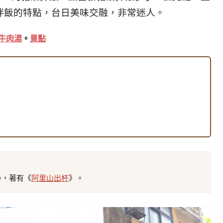
拌飯的特點，台日美味交融，非常迷人。
牛肉湯
。
景點
tw，著有《
阿里山出杯
》。