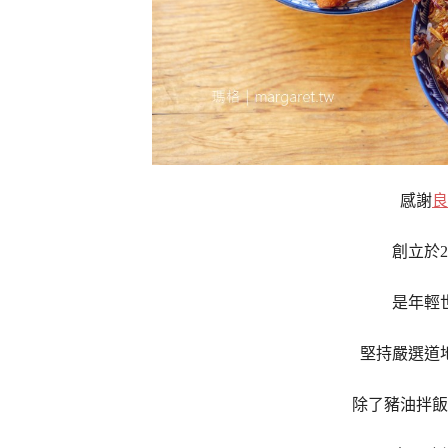
感謝
良
創立於
是年輕
堅持嚴選道
除了豬油拌飯