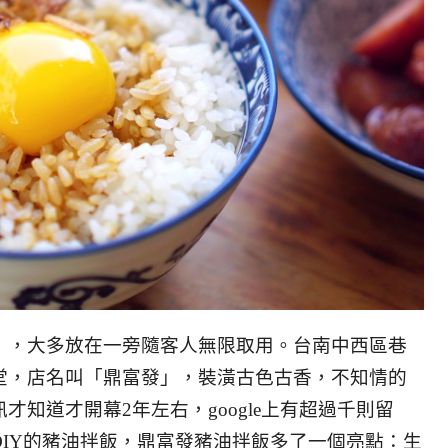
」，大多放在一旁隨客人無限取用。台南中西區巷
堂，店名叫「鼎富發」，裝潢古色古香，不知情的
知道才開幕2年左右，google上有超過千則留
IY的豬油拌飯，鼎富發豬油拌飯多了一個亮點：生