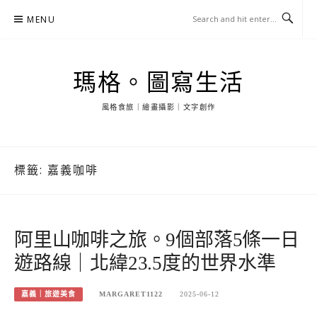
Skip
MENU
to
content
瑪格。圖寫生活
風格食旅｜繪畫攝影｜文字創作
標籤:
嘉義咖啡
阿里山咖啡之旅。9個部落5條一日
遊路線｜北緯23.5度的世界水準
嘉義｜旅遊美食
MARGARET1122
2025-06-12