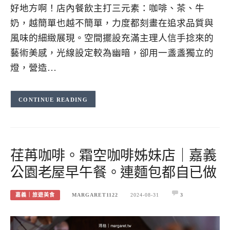
好地方啊！店內餐飲主打三元素：咖啡、茶、牛
奶，越簡單也越不簡單，力度都刻畫在追求品質與
風味的細緻展現。空間擺設充滿主理人信手捻來的
藝術美感，光線設定較為幽暗，卻用一盞盞獨立的
燈，營造…
CONTINUE READING
荏苒咖啡。霜空咖啡姊妹店｜嘉義
公園老屋早午餐。連麵包都自已做
嘉義｜旅遊美食
MARGARET1122
2024-08-31
3