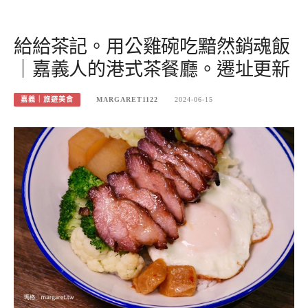
給給茶記。用公雞碗吃黯然銷魂飯
｜嘉義人的港式茶餐廳。遷址更新
嘉義｜旅遊美食
MARGARET1122
2024-06-15