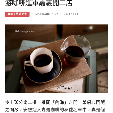
游咖啡進軍嘉義開二店
嘉義｜旅遊美食
MARGARET1122
2024-10-04
步上舊公寓二樓，推開「內海」之門，某扇心門隨
之開啟，安然迎入嘉義咖啡的私愛名單中，真是個