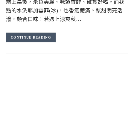
端上桌後，茶色美麗、味道香醇、確實好喝。而我
點的水洗耶加雪菲(冰)，也香氣飽滿、酸甜明亮活
潑，頗合口味！若遇上涼爽秋…
CONTINUE READING