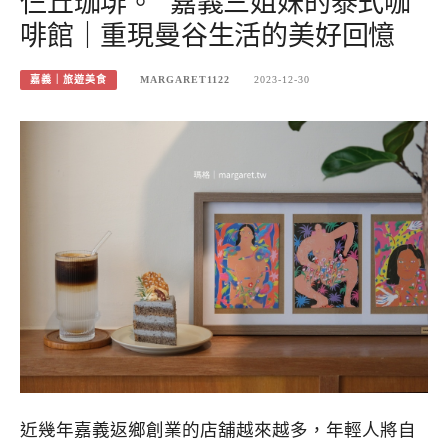
仨丘珈琲。 嘉義三姐妹的泰式咖
啡館｜重現曼谷生活的美好回憶
嘉義｜旅遊美食
MARGARET1122
2023-12-30
近幾年嘉義返鄉創業的店舖越來越多，年輕人將自