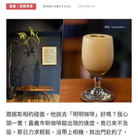
嘉義｜旅遊美食
MARGARET1122
2024-03-11
跟銘彰相約碰面，他說去「明明咖啡」好嗎？我心
頭一驚！嘉義市新咖啡館出現的速度，竟已來不及
追。那日力求輕鬆，沒帶上相機，就出門赴約了，