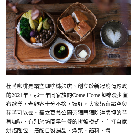
荏苒咖啡是霜空咖啡姊妹店，創立於新冠疫情嚴峻
的2021年，那一年同家族的Come Home咖啡漫步宣
布歇業，老顧客十分不捨，還好，大家還有霜空與
荏苒可以去。矗立嘉義公園旁獨門獨院洋房裡的荏
苒咖啡，有別於坊間早午餐的拼盤模式，主打自家
烘焙麵包，搭配自製湯品、燉菜、餡料、醬…