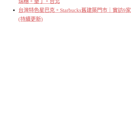
瑞穗。墾丁。台北
台灣特色星巴克。Starbucks舊建築門市｜實訪9家
(持續更新)