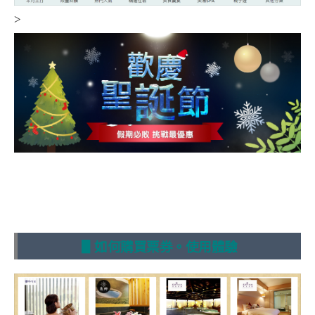
>
▋如何購買票券。使用體驗