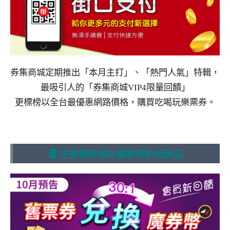
券集商城定期推出「本月主打」、「熱門人氣」特輯，
最吸引人的「券集商城VIP4限量回饋」
更標榜以全台最優惠網路價格，購買吃喝玩樂票券。
▋在券集商城以魔券幣折抵商品