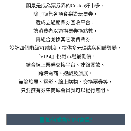
願景是成為票券界的Costco好市多，
除了販售各項食樂遊玩票券，
還成立過期票券回收平台，
讓消費者以過期票券換點數，
再組合兌換其它消費票券，
設計四個階級VIP制度，提供多元優惠與回饋獎勵，
『VIP 4』挑戰市場最低價，
結合線上票券交換平台、連鎖餐飲、
跨境電商、遊戲及旅展，
無論旅展、電影、線上購物、交換票券等，
只要擁有券集商城會員就可以暢行無阻。
▋如何成為VIP4會員?