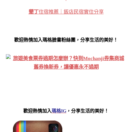
墾丁
住宿推薦｜飯店民宿實住分享
歡迎熱情加入瑪格臉書粉絲團，分享生活的美好！
歡迎熱情
加入
瑪格IG
，分享生活的美好！