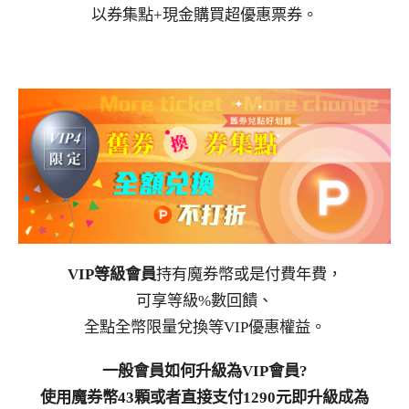
以券集點+現金購買超優惠票券。
VIP等級會員
持有魔券幣或是付費年費，
可享等級%數回饋、
全點全幣限量兌換等VIP優惠權益。
一般會員如何升級為VIP會員?
使用魔券幣43顆或者直接支付1290元即升級成為