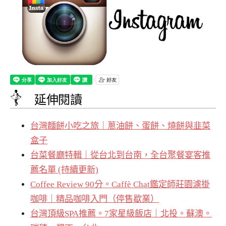
延伸閱讀
台灣麵餅小吃之旅｜蔥油餅、蛋餅、燒餅與韭菜
盒子
台菜餐廳特輯｜從台北到台南，全台聚餐宴客推
薦名單 (持續更新)
Coffee Review 90分。Caffè Chat鑑定師莊園濾掛
咖啡｜精品咖啡入門（停售歇業）
台灣頂級SPA推薦。7家星級飯店｜北投。蘇澳。