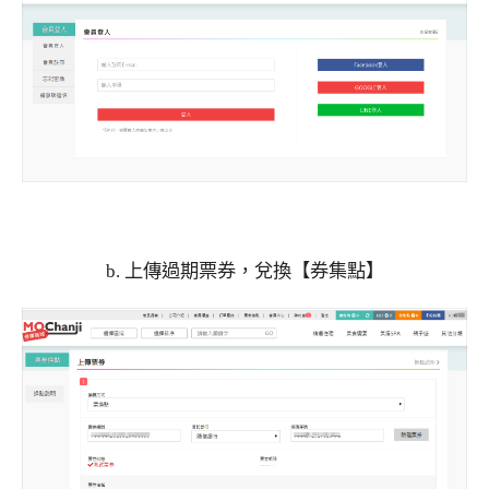
b. 上傳過期票券，兌換【券集點】