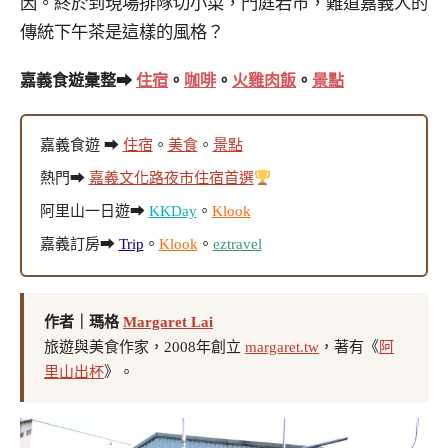
因。終於到現場排隊切小菜，門庭若市，難道嘉義人的
傳統下午茶是這樣的風格？
嘉義食遊彙整➡
住宿
。
咖啡
。
火雞肉飯
。
景點
嘉義食遊 ➡
住宿
。
美食
。
景點
熱門➡
嘉義文化路夜市住宿首選
阿里山一日遊➡
KKDay
。
Klook
嘉義訂房➡
Trip
。
Klook
。
eztravel
作者｜瑪格
Margaret Lai
旅遊與美食作家，2008年創立
margaret.tw
，著有《
阿
里山出杯
》。