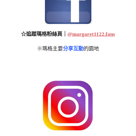
☆追蹤瑪格粉絲頁｜
@margaret1122.fans
※瑪格主要
分享互動
的園地