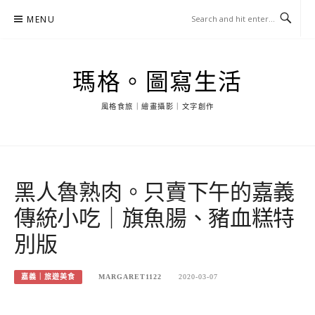
Skip
MENU
to
content
瑪格。圖寫生活
風格食旅｜繪畫攝影｜文字創作
黑人魯熟肉。只賣下午的嘉義
傳統小吃｜旗魚腸、豬血糕特
別版
嘉義｜旅遊美食
MARGARET1122
2020-03-07