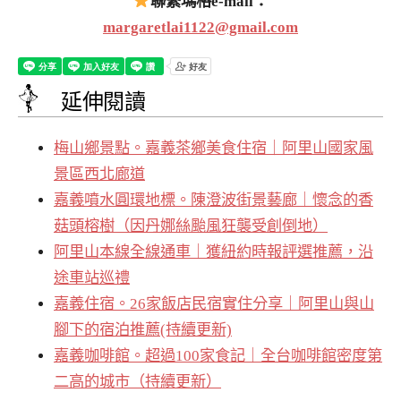
聯繫瑪格e-mail：
margaretlai1122@gmail.com
延伸閱讀
梅山鄉景點。嘉義茶鄉美食住宿｜阿里山國家風
景區西北廊道
嘉義噴水圓環地標。陳澄波街景藝廊｜懷念的香
菇頭榕樹（因丹娜絲颱風狂襲受創倒地）
阿里山本線全線通車｜獲紐約時報評選推薦，沿
途車站巡禮
嘉義住宿。26家飯店民宿實住分享｜阿里山與山
腳下的宿泊推薦(持續更新)
嘉義咖啡館。超過100家食記｜全台咖啡館密度第
二高的城市（持續更新）