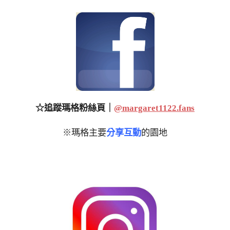
☆追蹤瑪格粉絲頁｜
@margaret1122.fans
※瑪格主要
分享互動
的園地