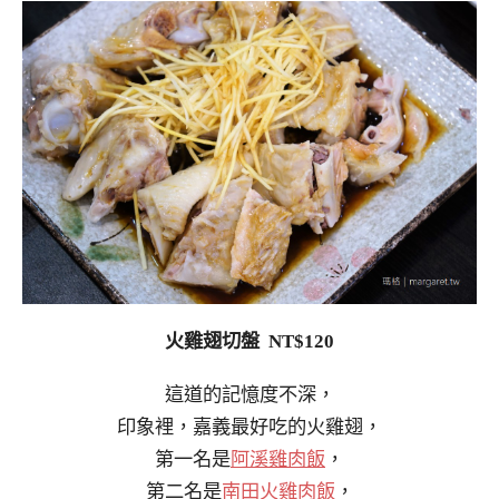
火雞翅切盤 NT$120
這道的記憶度不深，
印象裡，嘉義最好吃的火雞翅，
第一名是
阿溪雞肉飯
，
第二名是
南田火雞肉飯
，