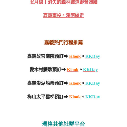
眠月線｜消失的森林鐵道野營體驗
嘉義南投。溪阿縱走
嘉義熱門行程推薦
嘉義故宮南院預訂➡
Klook
。
KKDay
愛木村體驗預訂➡
Klook
。
KKDay
嘉義澎湖船票預訂➡
Klook
。
KKDay
梅山太平雲梯預訂➡
Klook
。
KKDay
瑪格其他社群平台