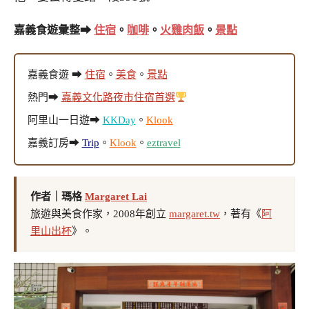
嘉義食遊彙整➡
住宿
。
咖啡
。
火雞肉飯
。
景點
嘉義食遊 ➡
住宿
。
美食
。
景點
熱門➡
嘉義文化路夜市住宿首選
阿里山一日遊➡
KKDay
。
Klook
嘉義訂房➡
Trip
。
Klook
。
eztravel
作者｜瑪格
Margaret Lai
旅遊與美食作家，2008年創立
margaret.tw
，著有《
阿
里山出杯
》。