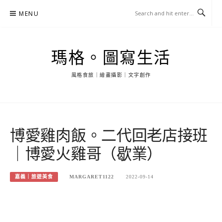
Skip
MENU
to
content
瑪格。圖寫生活
風格食旅｜繪畫攝影｜文字創作
博愛雞肉飯。二代回老店接班
｜博愛火雞哥（歇業）
嘉義｜旅遊美食
MARGARET1122
2022-09-14