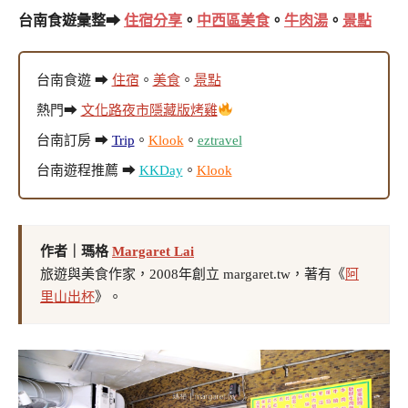
台南食遊彙整➡
住宿分享
。
中西區美食
。
牛肉湯
。
景點
台南食遊 ➡
住宿
。
美食
。
景點
熱門➡
文化路夜市隱藏版烤雞
台南訂房 ➡
Trip
。
Klook
。
eztravel
台南遊程推薦 ➡
KKDay
。
Klook
作者｜瑪格
Margaret Lai
旅遊與美食作家，2008年創立 margaret.tw，著有《
阿
里山出杯
》。