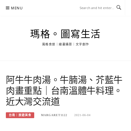
Skip
MENU
to
content
瑪格。圖寫生活
風格食旅｜繪畫攝影｜文字創作
阿牛牛肉湯。牛腩湯、芥藍牛
肉畫重點｜台南溫體牛料理。
近大灣交流道
台南｜旅遊美食
MARGARET1122
2021-06-04