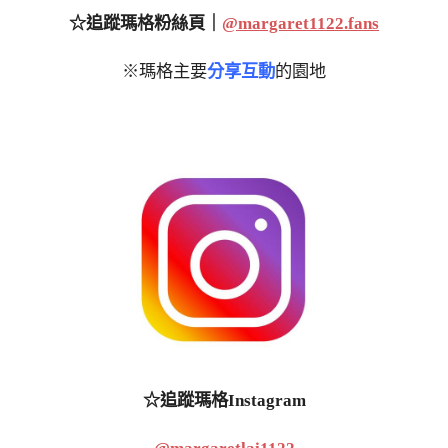
☆追蹤瑪格粉絲頁｜
@margaret1122.fans
※瑪格主要
分享互動
的園地
☆追蹤瑪格Instagram