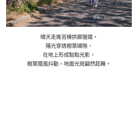
晴天走進苦楝拱廊隧道，
陽光穿透樹葉縫隙，
在地上形成點點光影，
樹葉隨風抖動，地面光斑翩然起舞。