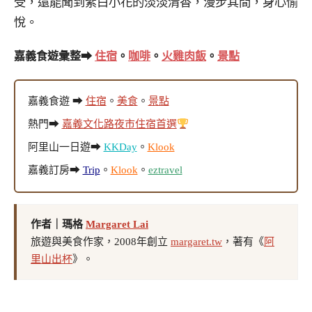
受，還能聞到紫白小花的淡淡清香，漫步其間，身心愉
悅。
嘉義食遊彙整➡
住宿
。
咖啡
。
火雞肉飯
。
景點
嘉義食遊 ➡
住宿
。
美食
。
景點
熱門➡
嘉義文化路夜市住宿首選
阿里山一日遊➡
KKDay
。
Klook
嘉義訂房➡
Trip
。
Klook
。
eztravel
作者｜瑪格
Margaret Lai
旅遊與美食作家，2008年創立
margaret.tw
，著有《
阿
里山出杯
》。