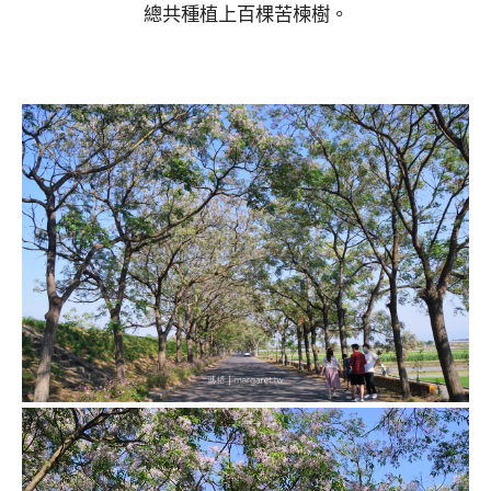
總共種植上百棵苦楝樹。