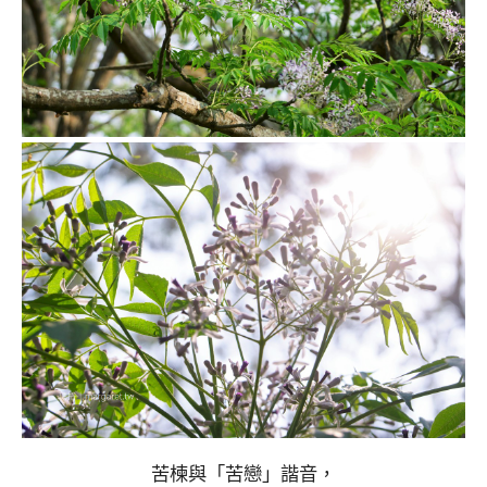
苦楝與「苦戀」諧音，