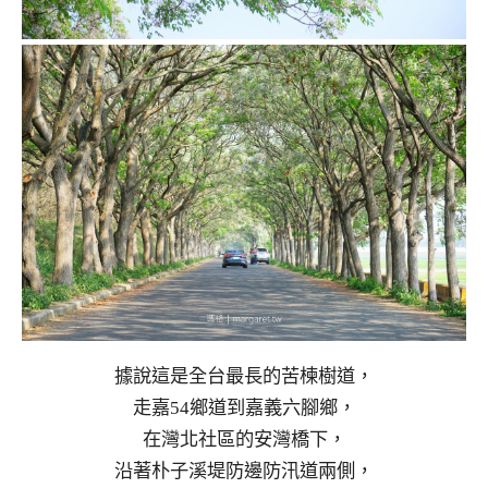
據說這是全台最長的苦楝樹道，
走嘉54鄉道到嘉義六腳鄉，
在灣北社區的安灣橋下，
沿著朴子溪堤防邊防汛道兩側，