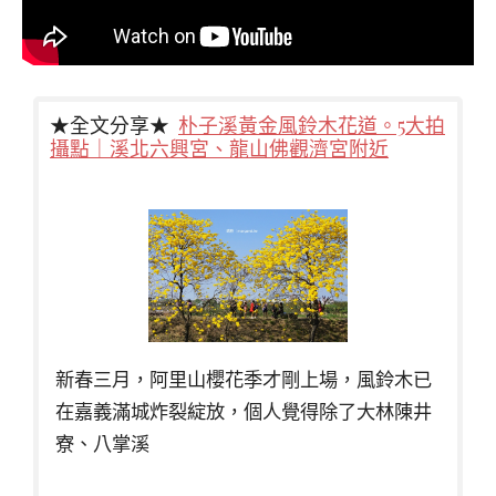
★全文分享★
朴子溪黃金風鈴木花道。5大拍
攝點｜溪北六興宮、龍山佛觀濟宮附近
新春三月，阿里山櫻花季才剛上場，風鈴木已
在嘉義滿城炸裂綻放，個人覺得除了大林陳井
寮、八掌溪