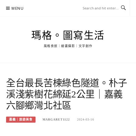
Skip
MENU
to
content
瑪格。圖寫生活
風格食旅｜繪畫攝影｜文字創作
全台最長苦楝綠色隧道。朴子
溪淺紫樹花綿延2公里｜嘉義
六腳鄉灣北社區
嘉義｜旅遊美食
MARGARET1122
2024-03-16