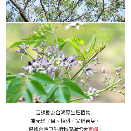
苦楝樹為台灣原生種植物，
為无患子目、楝科，又稱苦苓，
根據台灣原生植物保護協會
官網
，