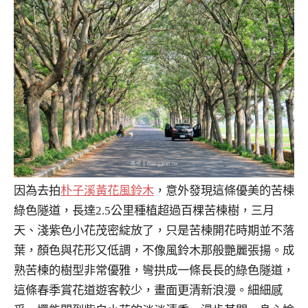
因為去拍
朴子溪黃花風鈴木
，意外發現這條優美的苦楝
綠色隧道，長達2.5公里種植超過百棵苦楝樹，三月
天、淺紫色小花茂密綻放了，只是苦楝開花時期並不落
葉，顏色與花形又低調，不像風鈴木那般艷麗張揚。成
熟苦楝的樹型非常優雅，彎拱成一條長長的綠色隧道，
這條春季賞花道遊客較少，畫面更清新浪漫。細細感