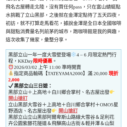
飛名古屋轉走北陸，沒有買任何pass，只在富山蜻蜓點
水挑戰了立山黑部，之後就在金澤定點待了五天四夜，
初訪，就不打算走馬看花，據說金澤是全日本全國咖啡
與甜點消費量名列前茅的城市，跑咖啡館是我的興趣，
這次收集了幾家，彙整分享。
黑部立山一年一度大雪壁登場
4 – 6 月限定熱門行
程，KKDay
限時優惠
。
2026/03/02 上午 11:00 準時開賣
指定商品輸碼【TATEYAMA2000】滿 20,000
現折
2,000
黑部立山三日遊：
黑部立山＋上高地＋白川鄉合掌村、名古屋出發
開山搶訂
立山黑部大雪谷＋上高地＋白川鄉合掌村＋OMO5星
野酒店、名古屋出發
開山搶訂
黑部立山立山黑部阿爾卑斯山路線大雪谷＆足利花
卉公園紫藤花隧道＆飛騨高山古街＆輕井澤＆山梨