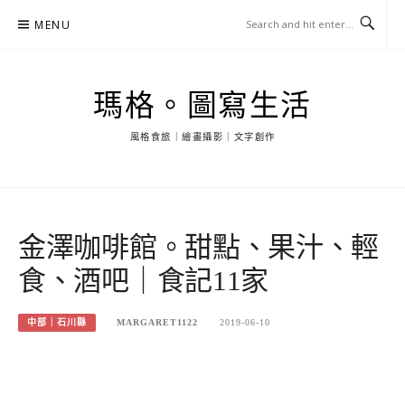
Skip
MENU
to
content
瑪格。圖寫生活
風格食旅｜繪畫攝影｜文字創作
金澤咖啡館。甜點、果汁、輕
食、酒吧｜食記11家
中部｜石川縣
MARGARET1122
2019-06-10