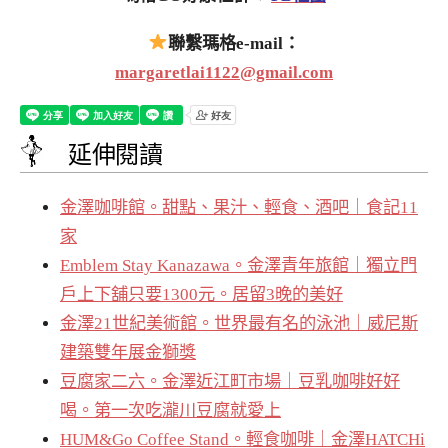
聯繫瑪格e-mail：
margaretlai1122@gmail.com
延伸閱讀
金澤咖啡館。甜點、果汁、輕食、酒吧｜食記11
家
Emblem Stay Kanazawa。金澤青年旅館｜獨立門
戶上下舖只要1300元。居留3晚的美好
金澤21世紀美術館。世界最有名的泳池｜威尼斯
建築雙年展金獅獎
豆腐家二六。金澤近江町市場｜豆乳咖啡好好
喝。第一次吃瀧川豆腐就愛上
HUM&Go Coffee Stand。輕食咖啡｜金澤HATCHi