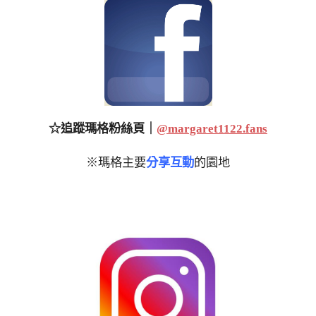
☆追蹤瑪格粉絲頁｜
@margaret1122.fans
※瑪格主要
分享互動
的園地