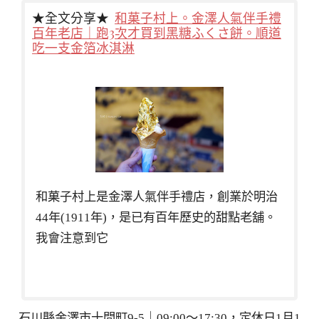
★全文分享★
和菓子村上。金澤人氣伴手禮
百年老店｜跑3次才買到黑糖ふくさ餅。順道
吃一支金箔冰淇淋
和菓子村上是金澤人氣伴手禮店，創業於明治
44年(1911年)，是已有百年歷史的甜點老舖。
我會注意到它
石川縣金澤市十間町9-5｜09:00～17:30，定休日1月1