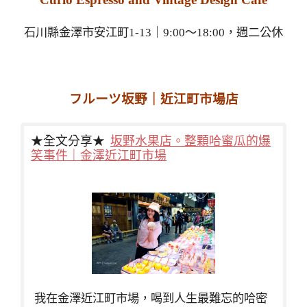
石川縣金澤市安江町1-13｜9:00～18:00，週二公休
フルーツ坂野｜近江町市場店
★全文分享★
坂野水果店。整顆哈蜜瓜的爆
笑事件｜金澤近江町市場
我在金澤近江町市場，喝到人生最難忘的哈密