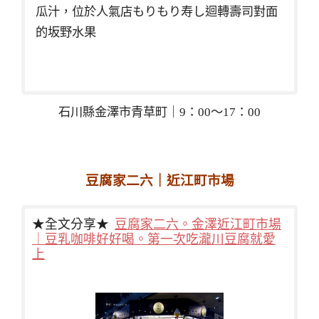
瓜汁，位於人氣店もりもり寿し迴轉壽司對面
的坂野水果
石川縣金澤市青草町｜9：00～17：00
豆腐家二六｜近江町市場
★全文分享★
豆腐家二六。金澤近江町市場
｜豆乳咖啡好好喝。第一次吃瀧川豆腐就愛
上