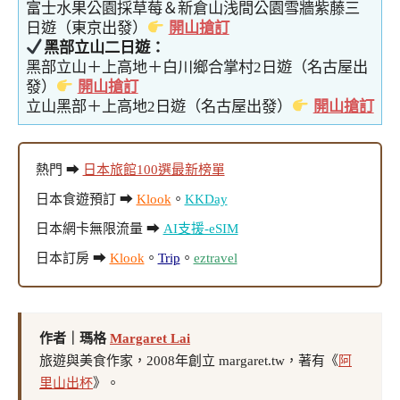
富士水果公園採草莓＆新倉山浅間公園雪牆紫藤三
日遊（東京出發）
開山搶訂
黑部立山二日遊：
黑部立山＋上高地＋白川鄉合掌村2日遊（名古屋出
發）
開山搶訂
立山黑部＋上高地2日遊（名古屋出發）
開山搶訂
熱門 ➡
日本旅館100選最新榜單
日本食遊預訂 ➡
Klook
。
KKDay
日本網卡無限流量 ➡
AI支援-eSIM
日本訂房 ➡
Klook
。
Trip
。
eztravel
作者｜瑪格
Margaret Lai
旅遊與美食作家，2008年創立 margaret.tw，著有《
阿
里山出杯
》。