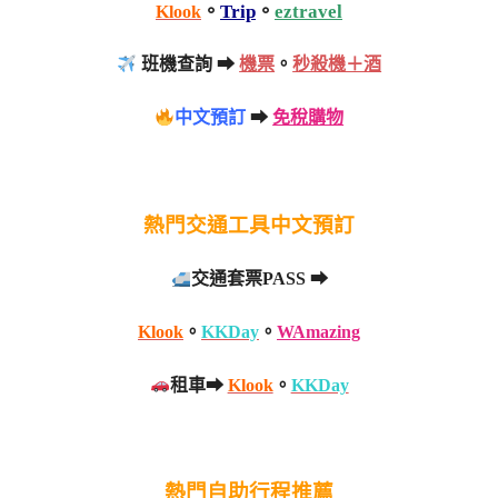
。
Trip
。
eztravel
Klook
班機查詢 ➡
機票
。
秒殺機＋酒
中文預訂
➡
免稅購物
熱門交通工具中文預訂
交通套票PASS ➡
Klook
。
KKDay
。
WAmazing
租車➡
Klook
。
KKDay
熱門自助行程推薦